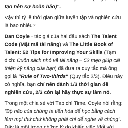
tạo nên sự hoàn hảo)".
Vậy thì tỷ lệ thời gian giữa luyện tập và nghiên cứu
là bao nhiêu?
Dan Coyle
- tác giả của hai đầu sách
The Talent
Code (Mật mã tài năng
) và
The Little Book of
Talent: 52 Tips for Improving Your Skills
(Tạm
dịch:
Cuốn sách nhỏ về tài năng – 52 mẹo giúp cải
thiện kỹ năng của bạn
) đã đưa ra quy tắc mà ông
gọi là
"Rule of Two-thirds"
(Quy tắc 2/3). Điều này
có nghĩa, bạn
chỉ nên dành 1/3 thời gian để
nghiên cứu, 2/3 còn lại hãy thực sự làm nó.
Trong một chia sẻ với Tạp chí Time, Coyle nói rằng:
"Bộ não của chúng ta tiến hóa để học bằng cách
làm mọi thứ chứ không phải chỉ để nghe về chúng"
.
Đây là một trong những lý do khiến việc (đối với