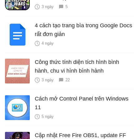
3 ngày
5
4 cách tạo trang bìa trong Google Docs
rất đơn giản
4 ngày
Công thức tính diện tích hình bình
hành, chu vi hình bình hành
3 ngày
22
Cách mở Control Panel trên Windows
11
5 ngày
Cập nhật Free Fire OB51, update FF