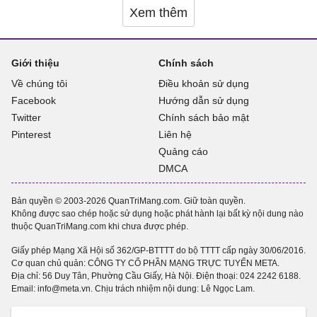
Xem thêm
Giới thiệu
Chính sách
Về chúng tôi
Điều khoản sử dụng
Facebook
Hướng dẫn sử dụng
Twitter
Chính sách bảo mật
Pinterest
Liên hệ
Quảng cáo
DMCA
Bản quyền © 2003-2026 QuanTriMang.com. Giữ toàn quyền.
Không được sao chép hoặc sử dụng hoặc phát hành lại bất kỳ nội dung nào
thuộc QuanTriMang.com khi chưa được phép.
Giấy phép Mạng Xã Hội số 362/GP-BTTTT do bộ TTTT cấp ngày 30/06/2016.
Cơ quan chủ quản: CÔNG TY CỔ PHẦN MẠNG TRỰC TUYẾN META.
Địa chỉ: 56 Duy Tân, Phường Cầu Giấy, Hà Nội. Điện thoại:
024 2242 6188
.
Email: info@meta.vn. Chịu trách nhiệm nội dung: Lê Ngọc Lam.