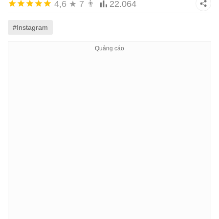
4,6
★
7
👨
22.064
#Instagram