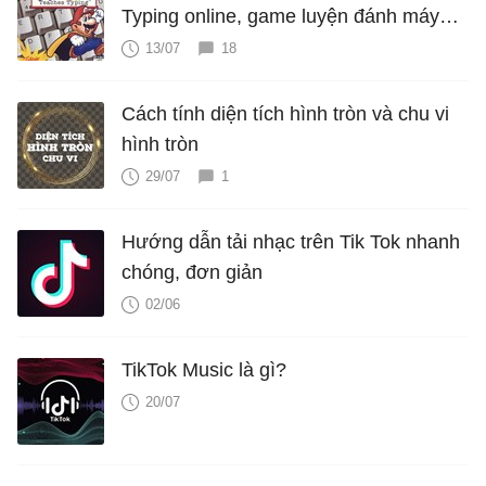
Typing online, game luyện đánh máy
cực hấp dẫn
13/07
18
Cách tính diện tích hình tròn và chu vi
hình tròn
29/07
1
Hướng dẫn tải nhạc trên Tik Tok nhanh
chóng, đơn giản
02/06
TikTok Music là gì?
20/07