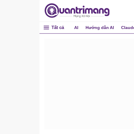
Tất cả
AI
Hướng dẫn AI
Claud