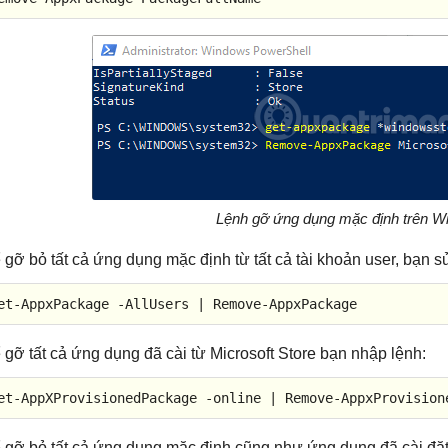
Lệnh gỡ ứng dụng mặc định trên W
 gỡ bỏ tất cả ứng dụng mặc định từ tất cả tài khoản user, bạn 
et-AppxPackage -AllUsers | Remove-AppxPackage
 gỡ tất cả ứng dụng đã cài từ Microsoft Store bạn nhập lệnh:
et-AppXProvisionedPackage -online | Remove-AppxProvision
 gỡ bỏ tất cả ứng dụng mặc định cũng như ứng dụng đã cài đặt 