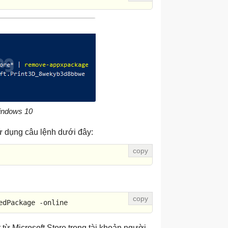
indows 10
sử dụng câu lệnh dưới đây:
edPackage -online
từ Microsoft Store trong tài khoản người