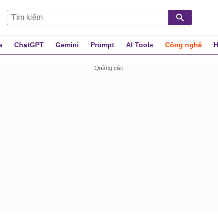
e
ChatGPT
Gemini
Prompt
AI Tools
Công nghệ
H