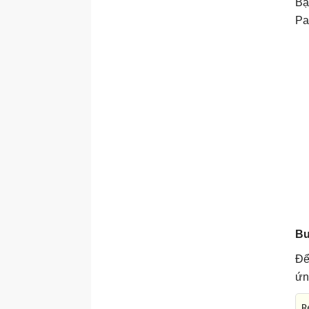
Bạ
Pa
Bư
Để
ứn
R