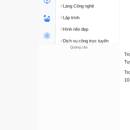
#
Làng Công nghệ
#
Lập trình
#
Hình nền đẹp
#
Dịch vụ công trực tuyến
#
Dịch vụ nhà mạng
Tr
Tu
#
Ví điện tử - Ngân hàng
Tr
#
Chụp ảnh - Quay phim
10
#
Raspberry Pi
#
Đồng hồ thông minh
#
Nền tảng Web