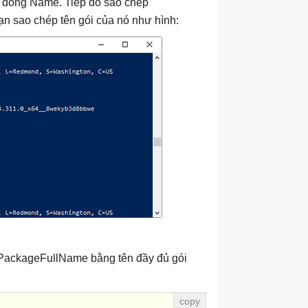
o dòng Name. Tiếp đó sao chép
n sao chép tên gói của nó như hình:
 PackageFullName bằng tên đầy đủ gói