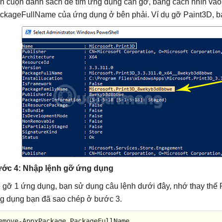
n cuộn danh sách để tìm ứng dụng cần gỡ, bằng cách nhìn và
ckageFullName của ứng dụng ở bên phải. Ví dụ gỡ Paint3D, bạ
ớc 4: Nhập lệnh gỡ ứng dụng
 gỡ 1 ứng dụng, bạn sử dụng câu lệnh dưới đây, nhớ thay thế
g dụng bạn đã sao chép ở bước 3.
emove-AppxPackage PackageFullName