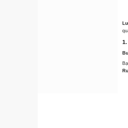
Lư
qu
1
Bư
Bạ
Ru