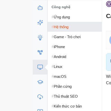
Công nghệ
C
#
Ứng dụng
#
Hệ thống
#
Game - Trò chơi
#
iPhone
#
Android
#
Linux
#
macOS
Wi
Co
#
Phần cứng
#
Thủ thuật SEO
#
Kiến thức cơ bản