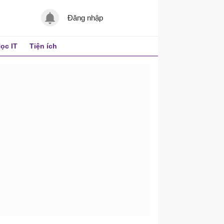
Đăng nhập
ọc IT
Tiện ích