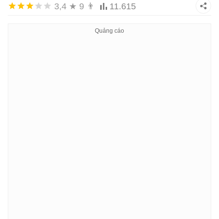
3,4
★
9
👨
11.615