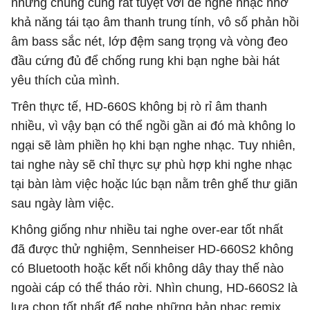
nhưng chúng cũng rất tuyệt vời để nghe nhạc nhờ
khả năng tái tạo âm thanh trung tính, vô số phản hồi
âm bass sắc nét, lớp đệm sang trọng và vòng đeo
đầu cứng đủ để chống rung khi bạn nghe bài hát
yêu thích của mình.
Trên thực tế, HD-660S không bị rò rỉ âm thanh
nhiều, vì vậy bạn có thể ngồi gần ai đó mà không lo
ngại sẽ làm phiền họ khi bạn nghe nhạc. Tuy nhiên,
tai nghe này sẽ chỉ thực sự phù hợp khi nghe nhạc
tại bàn làm việc hoặc lúc bạn nằm trên ghế thư giãn
sau ngày làm việc.
Không giống như nhiều tai nghe over-ear tốt nhất
đã được thử nghiệm, Sennheiser HD-660S2 không
có Bluetooth hoặc kết nối không dây thay thế nào
ngoài cáp có thể tháo rời. Nhìn chung, HD-660S2 là
lựa chọn tốt nhất để nghe những bản nhạc remix