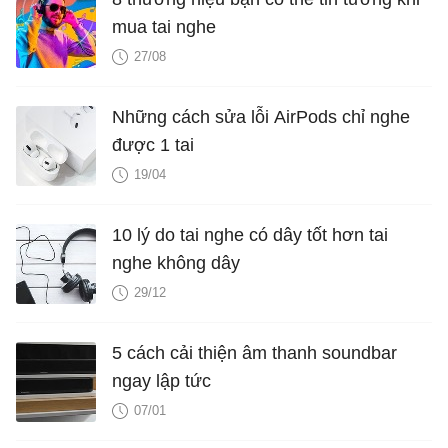
mua tai nghe
27/08
Những cách sửa lỗi AirPods chỉ nghe
được 1 tai
19/04
10 lý do tai nghe có dây tốt hơn tai
nghe không dây
29/12
5 cách cải thiện âm thanh soundbar
ngay lập tức
07/01