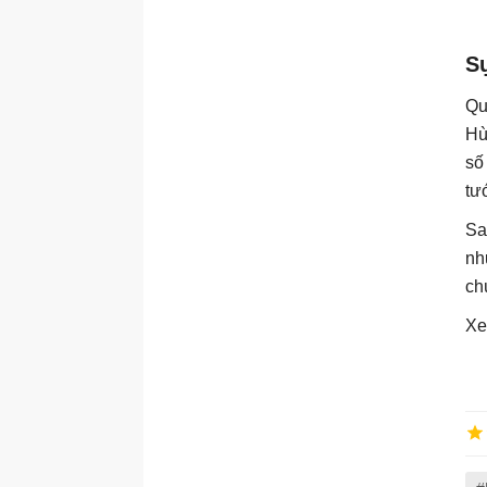
S
Qu
Hù
số
tư
Sa
nh
ch
Xe