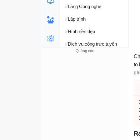
#
Làng Công nghệ
#
Lập trình
#
Hình nền đẹp
#
Dịch vụ công trực tuyến
#
Dịch vụ nhà mạng
Ch
to
#
Ví điện tử - Ngân hàng
gh
#
Chụp ảnh - Quay phim
#
Raspberry Pi
#
Đồng hồ thông minh
#
Nền tảng Web
R