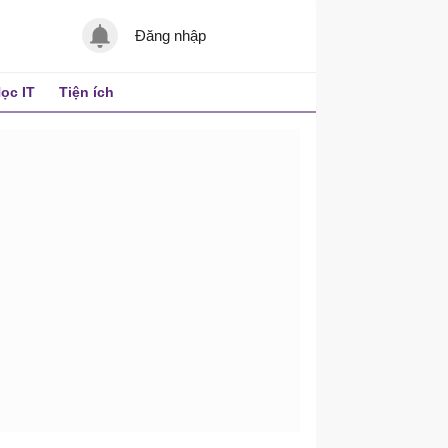
Đăng nhập
ọc IT
Tiện ích