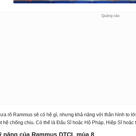
ưa rõ Rammus sẽ có hệ gì, nhưng khả năng với thân hình to lớ
t hệ chống chịu. Có thể là Đấu Sĩ hoặc Hộ Pháp, Hiệp Sĩ hoặc 
ỹ năng của Rammus DTCL mùa 8