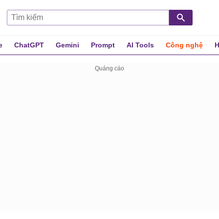
e
ChatGPT
Gemini
Prompt
AI Tools
Công nghệ
H