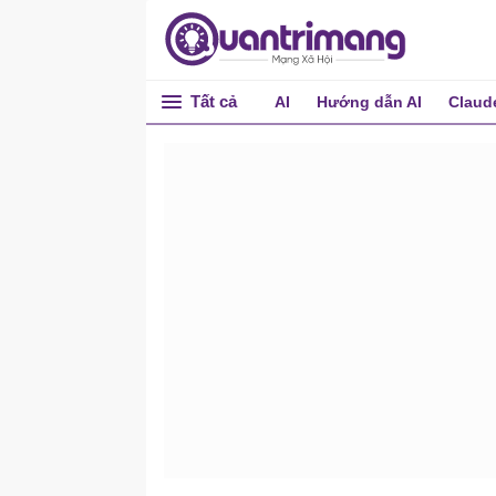
Tất cả
AI
Hướng dẫn AI
Claud