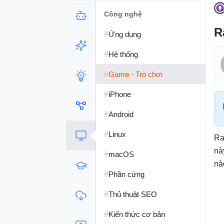
Công nghệ
R
#
Ứng dụng
#
Hệ thống
#
Game - Trò chơi
#
iPhone
#
Android
#
Linux
Ra
nà
#
macOS
nà
#
Phần cứng
#
Thủ thuật SEO
#
Kiến thức cơ bản