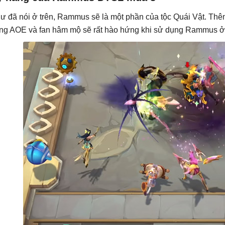
ư đã nói ở trên, Rammus sẽ là một phần của tộc Quái Vật. Th
ng AOE và fan hâm mộ sẽ rất hào hứng khi sử dụng Rammus ở