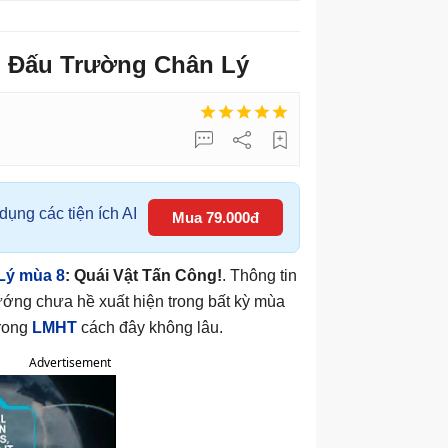
g Đấu Trường Chân Lý
ụng các tiện ích AI
Mua 79.000đ
Lý mùa 8
: Quái Vật Tấn Công!
. Thông tin
ớng chưa hề xuất hiện trong bất kỳ mùa
trong
LMHT
cách đây không lâu.
Advertisement