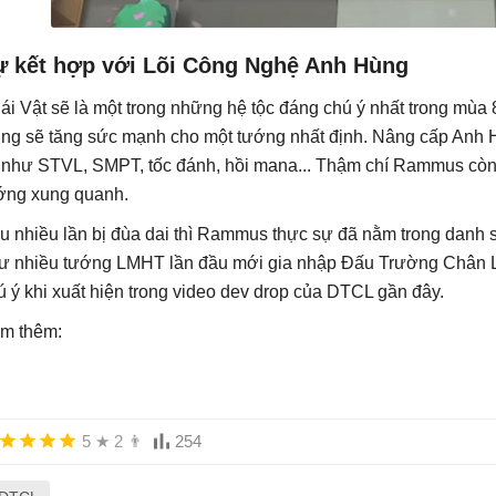
ự kết hợp với Lõi Công Nghệ Anh Hùng
ái Vật sẽ là một trong những hệ tộc đáng chú ý nhất trong mùa
ng sẽ tăng sức mạnh cho một tướng nhất định. Nâng cấp Anh H
 như STVL, SMPT, tốc đánh, hồi mana... Thậm chí Rammus còn 
ớng xung quanh.
u nhiều lần bị đùa dai thì Rammus thực sự đã nằm trong dan
ư nhiều tướng LMHT lần đầu mới gia nhập Đấu Trường Chân L
ú ý khi xuất hiện trong video dev drop của DTCL gần đây.
m thêm:
5
★
2
👨
254