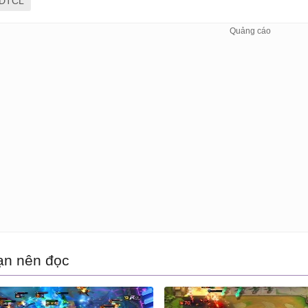
DTCL
ạn nên đọc