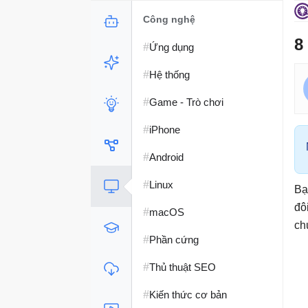
Công nghệ
8
#
Ứng dụng
#
Hệ thống
#
Game - Trò chơi
#
iPhone
#
Android
#
Linux
Bạ
đô
#
macOS
ch
#
Phần cứng
#
Thủ thuật SEO
#
Kiến thức cơ bản