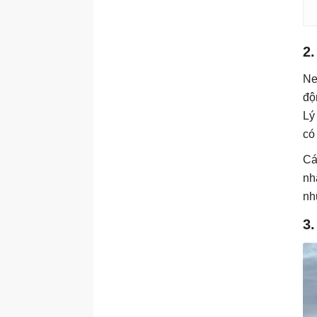
2
Ne
độ
Lý
có
Cá
nh
nh
3.