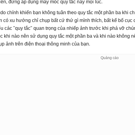
iên, đừng áp dụng máy móc quy tắc này mọi lúc.
 do chính khiến bạn không tuân theo quy tắc một phần ba khi c
n có xu hướng chỉ chụp bất cứ thứ gì mình thích, bất kể bố cục 
ểu các "quy tắc" quan trọng của nhiếp ảnh trước khi phá vỡ chúng
c khi nào nên sử dụng quy tắc một phần ba và khi nào không n
ụp ảnh trên điện thoại thông minh của bạn.