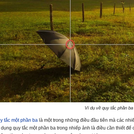
Ví dụ về quy tắc phần ba
y tắc một phần ba
là một trong những điều đầu tiên mà các nhiế
 dụng quy tắc một phần ba trong nhiếp ảnh là điều cần thiết 