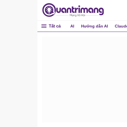
Tất cả
AI
Hướng dẫn AI
Claud