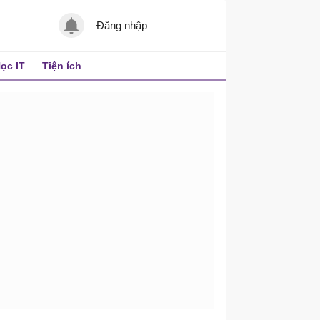
Đăng nhập
ọc IT
Tiện ích