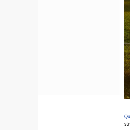
Qu
sử