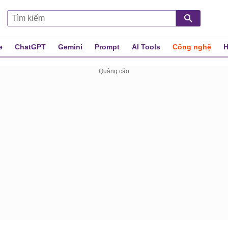
e
ChatGPT
Gemini
Prompt
AI Tools
Công nghệ
H