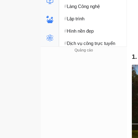
#
Làng Công nghệ
#
Lập trình
#
Hình nền đẹp
#
Dịch vụ công trực tuyến
#
Dịch vụ nhà mạng
1
#
Ví điện tử - Ngân hàng
#
Chụp ảnh - Quay phim
#
Raspberry Pi
#
Đồng hồ thông minh
#
Nền tảng Web