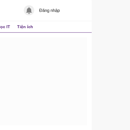
Đăng nhập
ọc IT
Tiện ích