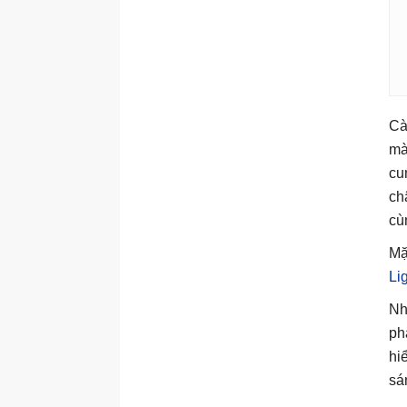
Cà
mà
cu
ch
cù
Mặ
Li
Nh
ph
hi
sá