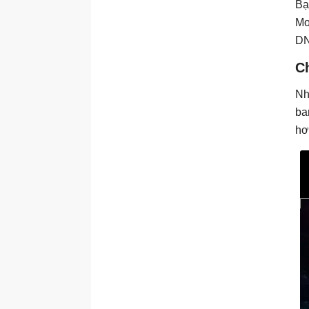
Bạ
Mo
DN
C
Nh
ba
hơ