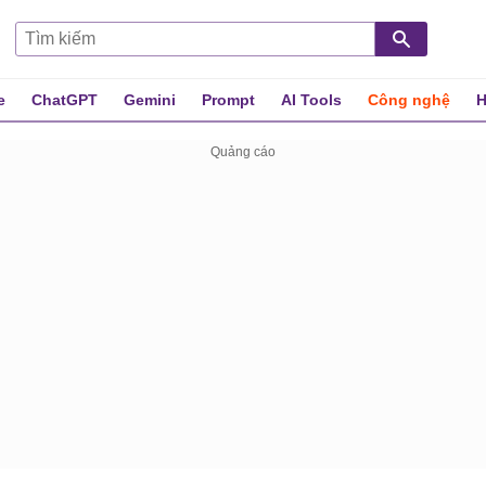
e
ChatGPT
Gemini
Prompt
AI Tools
Công nghệ
H