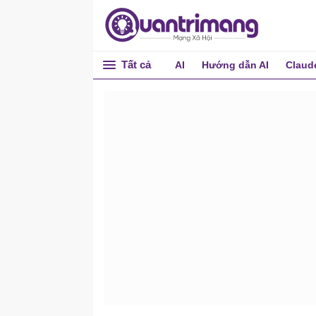
Tất cả
AI
Hướng dẫn AI
Claud