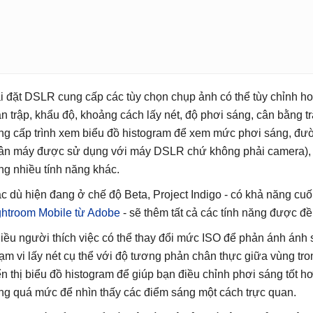
i đặt DSLR cung cấp các tùy chọn chụp ảnh có thể tùy chỉnh ho
n trập, khẩu độ, khoảng cách lấy nét, độ phơi sáng, cân bằng
ng cấp trình xem biểu đồ histogram để xem mức phơi sáng, đườ
ân máy được sử dụng với máy DSLR chứ không phải camera), 
ng nhiều tính năng khác.
c dù hiện đang ở chế độ Beta, Project Indigo - có khả năng cu
ghtroom Mobile từ Adobe
- sẽ thêm tất cả các tính năng được đề
iều người thích việc có thể thay đổi mức ISO để phản ánh ánh
ạm vi lấy nét cụ thể với độ tương phản chân thực giữa vùng tron
ển thị biểu đồ histogram để giúp bạn điều chỉnh phơi sáng tốt h
ng quá mức để nhìn thấy các điểm sáng một cách trực quan.