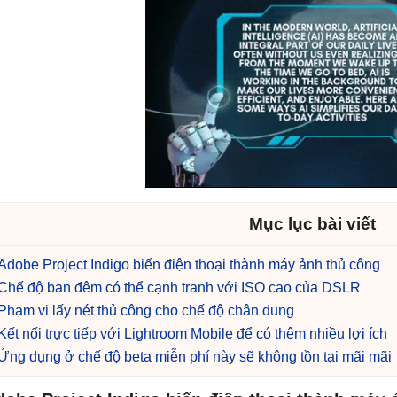
Mục lục bài viết
Adobe Project Indigo biến điện thoại thành máy ảnh thủ công
Chế độ ban đêm có thể cạnh tranh với ISO cao của DSLR
Phạm vi lấy nét thủ công cho chế độ chân dung
Kết nối trực tiếp với Lightroom Mobile để có thêm nhiều lợi ích
Ứng dụng ở chế độ beta miễn phí này sẽ không tồn tại mãi mãi