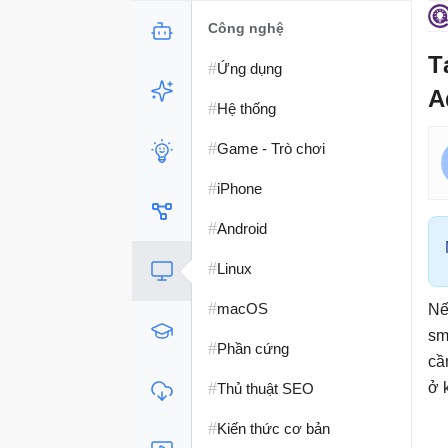
Công nghệ
T
#
Ứng dụng
A
#
Hệ thống
#
Game - Trò chơi
#
iPhone
#
Android
#
Linux
#
macOS
Nế
sm
#
Phần cứng
cầ
#
ở 
Thủ thuật SEO
#
Kiến thức cơ bản