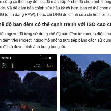
n cũng có thể thay đổi tốc độ màn trập ở chế độ chụp ảnh thôn
de. Và để đảm bảo chỉnh sửa hậu kỳ tốt hơn, bạn có thể chọn
G (định dạng RAW), hoặc chỉ DNG để chỉnh sửa chi tiết hơn sa
hế độ ban đêm có thể cạnh tranh với ISO cao 
iều người đã từng sử dụng chế độ ban đêm từ camera điện thoại
n đêm trên Project Indigo mô phỏng trực tiếp bằng cách sử dụ
n để có được hình ảnh trong bóng tối.