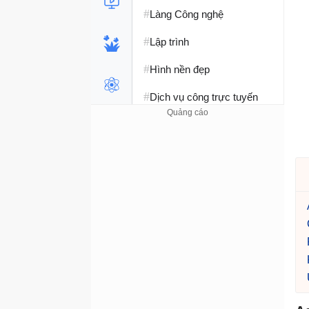
#
Làng Công nghệ
#
Lập trình
#
Hình nền đẹp
#
Dịch vụ công trực tuyến
#
Dịch vụ nhà mạng
#
Ví điện tử - Ngân hàng
#
Chụp ảnh - Quay phim
#
Raspberry Pi
#
Đồng hồ thông minh
#
Nền tảng Web