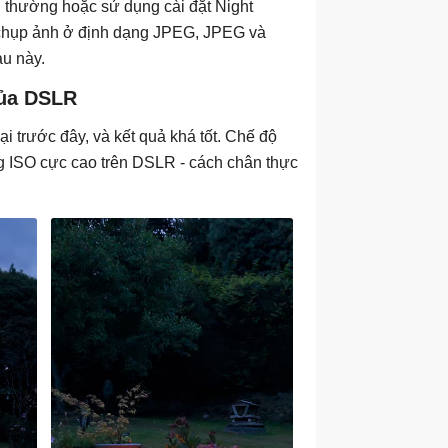
g thường hoặc sử dụng cài đặt Night
 chụp ảnh ở định dạng JPEG, JPEG và
u này.
của DSLR
 trước đây, và kết quả khá tốt. Chế độ
ng ISO cực cao trên DSLR - cách chân thực