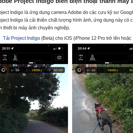
obe Project Indigo biến điện thoại thành máy 
oject Indigo là ứng dụng camera Adobe do các cựu kỹ sư Google 
oject Indigo là cải thiện chất lượng hình ảnh, ứng dụng này có 
ên thiết bị máy ảnh chuyên nghiệp.
Tải Project Indigo
(Beta) cho iOS (iPhone 12 Pro trở lên hoặc 