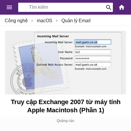
-
Công nghệ
macOS
Quản lý Email
Kiến
Thức
Công
Nghệ
Khoa
Học
và
Cuộc
sống
Truy cập Exchange 2007 từ máy tính
Apple Macintosh (Phần 1)