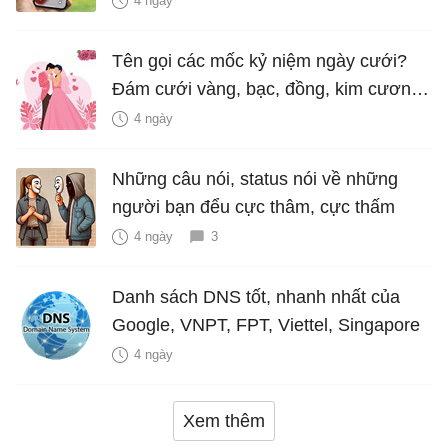
4 ngày
Tên gọi các mốc kỷ niệm ngày cưới?
Đám cưới vàng, bạc, đồng, kim cương
là bao nhiêu năm?
4 ngày
Những câu nói, status nói về những
người bạn đểu cực thâm, cực thấm
4 ngày
3
Danh sách DNS tốt, nhanh nhất của
Google, VNPT, FPT, Viettel, Singapore
4 ngày
Xem thêm