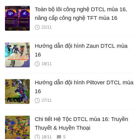
Toàn bộ lõi công nghệ DTCL mùa 16,
nâng cấp công nghệ TFT mùa 16
21/11
Hướng dẫn đội hình Zaun DTCL mùa
16
19/11
Hướng dẫn đội hình Piltover DTCL mùa
16
27/11
Chi tiết Hệ Tộc DTCL mùa 16: Truyền
Thuyết & Huyền Thoại
18/11
5