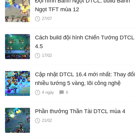
Đội hình Bánh Ngọt DTCL, build Bánh
Ngọt TFT mùa 12
27/07
Cách build đội hình Chiến Tướng DTCL
4.5
17/02
Cập nhật DTCL 16.4 mới nhất: Thay đổi
nhiều tướng 5 vàng, lõi công nghệ
4 ngày
6
Phần thưởng Thần Tài DTCL mùa 4
21/02