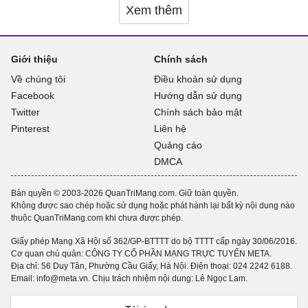
Xem thêm
Giới thiệu
Chính sách
Về chúng tôi
Điều khoản sử dụng
Facebook
Hướng dẫn sử dụng
Twitter
Chính sách bảo mật
Pinterest
Liên hệ
Quảng cáo
DMCA
Bản quyền © 2003-2026 QuanTriMang.com. Giữ toàn quyền.
Không được sao chép hoặc sử dụng hoặc phát hành lại bất kỳ nội dung nào
thuộc QuanTriMang.com khi chưa được phép.
Giấy phép Mạng Xã Hội số 362/GP-BTTTT do bộ TTTT cấp ngày 30/06/2016.
Cơ quan chủ quản: CÔNG TY CỔ PHẦN MẠNG TRỰC TUYẾN META.
Địa chỉ: 56 Duy Tân, Phường Cầu Giấy, Hà Nội. Điện thoại:
024 2242 6188
.
Email: info@meta.vn. Chịu trách nhiệm nội dung: Lê Ngọc Lam.