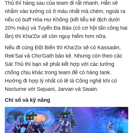
Thủ thì hàng sau của team đi rất nhanh. Hắn sẽ
nhắm vào tướng có ít máu nhất mà chém, ngoài ra
nếu có buff Hóa Hư Không (kết liễu kẻ địch dưới
20% máu) và Tuyến Đa Bào (có cơ hội tấn công hai
lần) thì Kha'Zix sẽ còn nguy hiểm hơn nữa.
Nếu đi cùng Đột Biến thì Kha'Zix sẽ có Kassadin,
Rek'Sai và Cho'Gath bảo kê. Nhưng còn theo các
Sát Thủ thì bạn sẽ phải kết hợp với các tướng
chống chịu khác trong team để có hàng tank.
Hướng đi hợp lý nhất có lẽ là Công nghệ khi có
Nocturne với Sejuani, Jarvan và Swain.
Chỉ số và kỹ năng