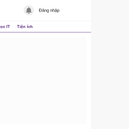
Đăng nhập
ọc IT
Tiện ích