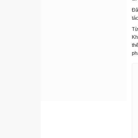
Đâ
tá
Từ
Kh
th
ph