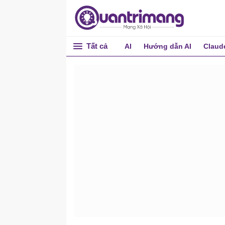
Tất cả
AI
Hướng dẫn AI
Claud