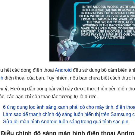
u hết các dòng điện thoại
Android
đều sử dụng bộ cảm biến án
nh
điện thoại của bạn. Tuy nhiên, nếu bạn chưa biết cách thực 
u ý:
Hướng dẫn trong bài viết này được thực hiện trên điện tho
ác, các bạn chỉ cần thao tác tương tự là được.
6 ứng dụng lọc ánh sáng xanh phải có cho máy tính, điện tho
Làm sao để thanh chỉnh độ sáng luôn hiển thị trên Samsung 
Sửa lỗi màn hình Android luôn sáng trong quá trình sạc pin
 Điều chỉnh độ sáng màn hình điện thoại Andro