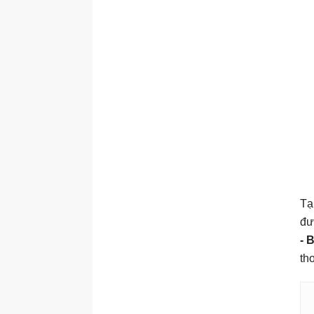
Tạ
đư
- 
th