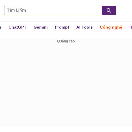
e
ChatGPT
Gemini
Prompt
AI Tools
Công nghệ
H