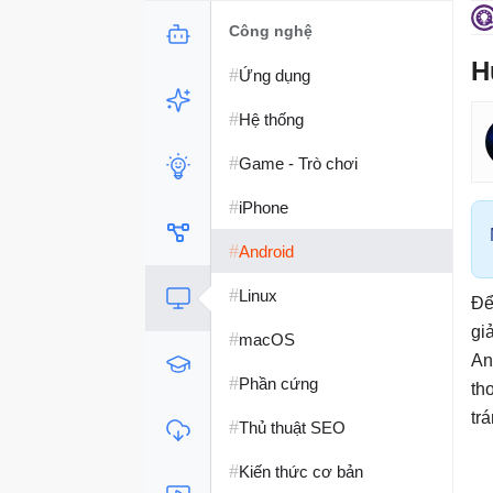
Công nghệ
H
#
Ứng dụng
#
Hệ thống
#
Game - Trò chơi
#
iPhone
#
Android
#
Linux
Để
gi
#
macOS
An
#
Phần cứng
th
tr
#
Thủ thuật SEO
#
Kiến thức cơ bản