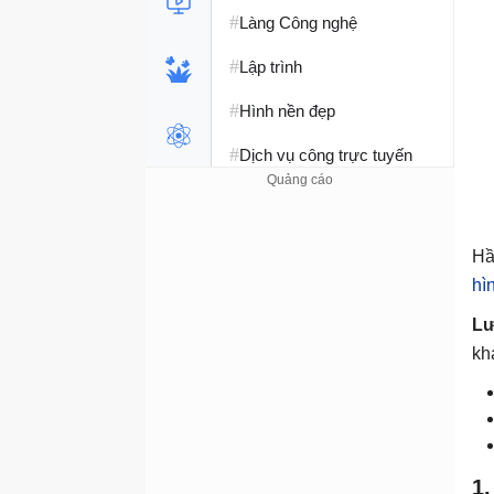
#
Làng Công nghệ
#
Lập trình
#
Hình nền đẹp
#
Dịch vụ công trực tuyến
#
Dịch vụ nhà mạng
#
Ví điện tử - Ngân hàng
Hầ
#
hì
Chụp ảnh - Quay phim
Lư
#
Raspberry Pi
kh
#
Đồng hồ thông minh
#
Nền tảng Web
1.