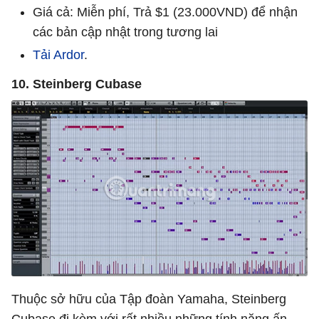
Giá cả: Miễn phí, Trả $1 (23.000VND) để nhận
các bản cập nhật trong tương lai
Tải Ardor
.
10. Steinberg Cubase
Thuộc sở hữu của Tập đoàn Yamaha, Steinberg
Cubase đi kèm với rất nhiều những tính năng ấn