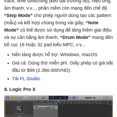
track, time stretching (kéo dài trường độ), hiệu ứng
âm thanh, v.v..., phần mềm còn mang đến chế độ
“Step Mode”
cho phép người dùng tạo các pattern
(mẫu) và kết hợp chúng trong vài giây,
“Note
Mode”
có thể được sử dụng để tăng thêm giai điệu
và sự cân bằng âm thanh,
“Drum Mode”
mang đến
bố cục 16 hoặc 32 pad kiểu MPC, v.v...
Nền tảng được hỗ trợ: Windows, macOS
Giá cả: Dùng thử miễn phí. Giấy phép có giá bắt
đầu từ $99 (2.390.000VND).
Tải FL Studio
.
8. Logic Pro X