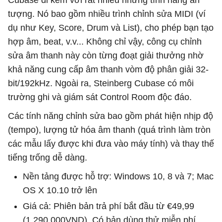
tượng. Nó bao gồm nhiều trình chỉnh sửa MIDI (ví
dụ như Key, Score, Drum và List), cho phép bạn tạo
hợp âm, beat, v.v... Không chỉ vậy, công cụ chỉnh
sửa âm thanh này còn từng đoạt giải thưởng nhờ
khả năng cung cấp âm thanh vòm độ phân giải 32-
bit/192kHz. Ngoài ra, Steinberg Cubase có môi
trường ghi và giám sát Control Room độc đáo.
Các tính năng chỉnh sửa bao gồm phát hiện nhịp độ
(tempo), lượng tử hóa âm thanh (quá trình làm tròn
các mẫu lấy được khi đưa vào máy tính) và thay thế
tiếng trống dễ dàng.
Nền tảng được hỗ trợ: Windows 10, 8 và 7; Mac
OS X 10.10 trở lên
Giá cả: Phiên bản trả phí bắt đầu từ €49,99
(1.290.000VND). Có bản dùng thử miễn phí