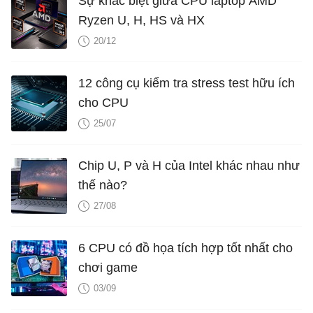
Sự khác biệt giữa CPU laptop AMD
Ryzen U, H, HS và HX
20/12
12 công cụ kiểm tra stress test hữu ích
cho CPU
25/07
Chip U, P và H của Intel khác nhau như
thế nào?
27/08
6 CPU có đồ họa tích hợp tốt nhất cho
chơi game
03/09