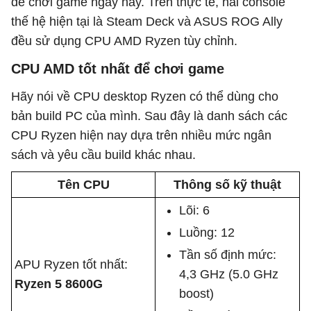
để chơi game ngày nay. Trên thực tế, hai console
thế hệ hiện tại là Steam Deck và ASUS ROG Ally
đều sử dụng CPU AMD Ryzen tùy chỉnh.
CPU AMD tốt nhất để chơi game
Hãy nói về CPU desktop Ryzen có thể dùng cho
bản build PC của mình. Sau đây là danh sách các
CPU Ryzen hiện nay dựa trên nhiều mức ngân
sách và yêu cầu build khác nhau.
Tên CPU
Thông số kỹ thuật
Lõi: 6
Luồng: 12
Tần số định mức:
APU Ryzen tốt nhất:
4,3 GHz (5.0 GHz
Ryzen 5 8600G
boost)