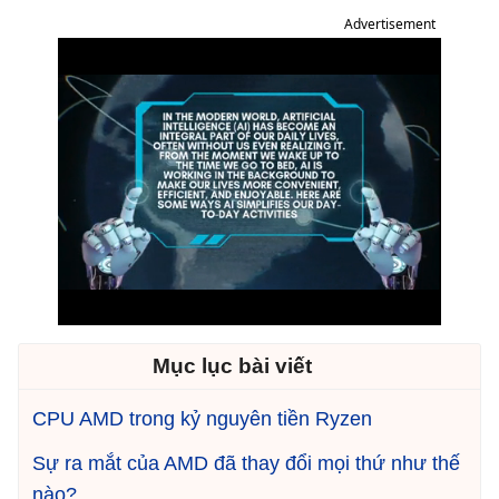
Advertisement
Mục lục bài viết
CPU AMD trong kỷ nguyên tiền Ryzen
Sự ra mắt của AMD đã thay đổi mọi thứ như thế
nào?