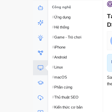
Công nghệ
T
#
Ứng dụng
D
#
Hệ thống
#
Game - Trò chơi
#
iPhone
#
Android
#
Linux
#
macOS
Sa
th
#
Phần cứng
#
Thủ thuật SEO
#
Kiến thức cơ bản