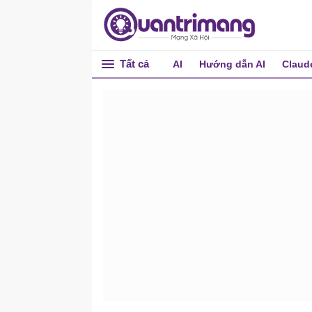
Tất cả
AI
Hướng dẫn AI
Claud