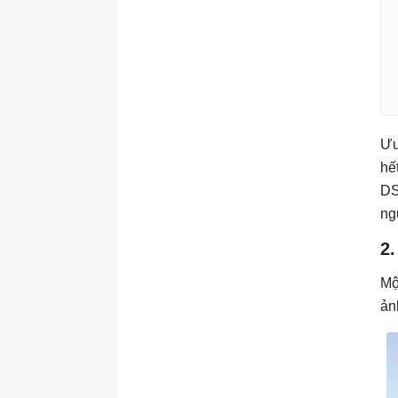
Ưu
hế
DS
ng
2.
Mộ
ản