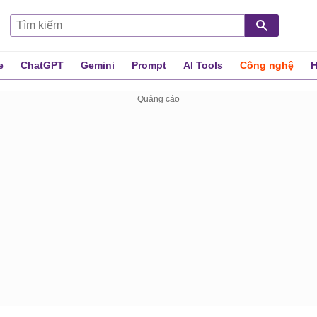
e
ChatGPT
Gemini
Prompt
AI Tools
Công nghệ
H