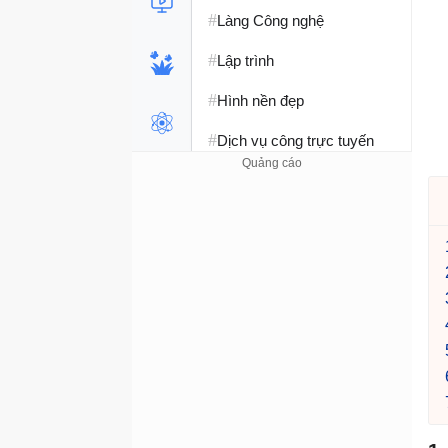
#
Làng Công nghệ
#
Lập trình
#
Hình nền đẹp
#
Dịch vụ công trực tuyến
#
Dịch vụ nhà mạng
#
Ví điện tử - Ngân hàng
#
Chụp ảnh - Quay phim
#
Raspberry Pi
#
Đồng hồ thông minh
#
Nền tảng Web