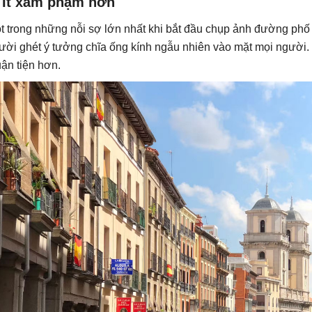
. Ít xâm phạm hơn
t trong những nỗi sợ lớn nhất khi bắt đầu chụp ảnh đường ph
ười ghét ý tưởng chĩa ống kính ngẫu nhiên vào mặt mọi người.
uận tiện hơn.