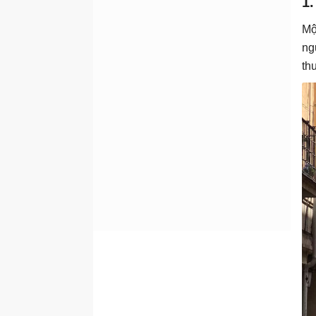
1
Mộ
ng
th