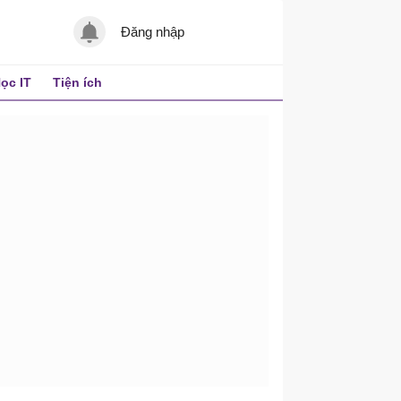
Đăng nhập
ọc IT
Tiện ích