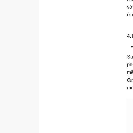
vớ
ứn
4.
Su
ph
mề
đư
mu