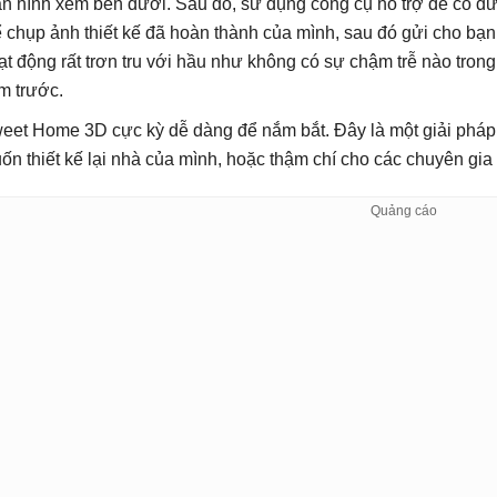
n hình xem bên dưới. Sau đó, sử dụng công cụ hỗ trợ để có đư
ể chụp ảnh thiết kế đã hoàn thành của mình, sau đó gửi cho b
ạt động rất trơn tru với hầu như không có sự chậm trễ nào trong
m trước.
eet Home 3D cực kỳ dễ dàng để nắm bắt. Đây là một giải pháp 
ốn thiết kế lại nhà của mình, hoặc thậm chí cho các chuyên gia 