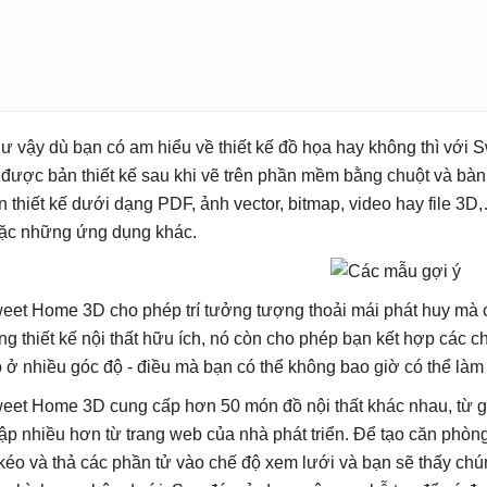
ư vậy dù bạn có am hiểu về thiết kế đồ họa hay không thì với
 được bản thiết kế sau khi vẽ trên phần mềm bằng chuột và bàn 
n thiết kế dưới dạng PDF, ảnh vector, bitmap, video hay file 3D
ặc những ứng dụng khác.
eet Home 3D cho phép trí tưởng tượng thoải mái phát huy mà c
ng thiết kế nội thất hữu ích, nó còn cho phép bạn kết hợp các c
o ở nhiều góc độ - điều mà bạn có thể không bao giờ có thể làm
eet Home 3D cung cấp hơn 50 món đồ nội thất khác nhau, từ g
ập nhiều hơn từ trang web của nhà phát triển. Để tạo căn phòng
 kéo và thả các phần tử vào chế độ xem lưới và bạn sẽ thấy chú