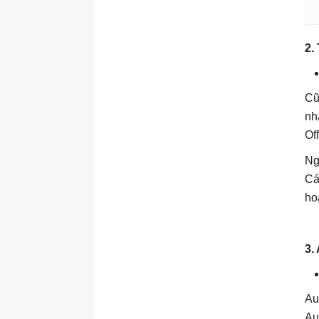
2.
Cũ
nh
Of
Ng
Cá
ho
3.
Au
Au