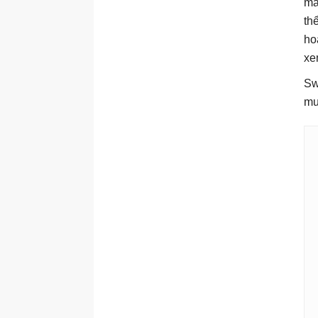
mà
th
ho
xe
Sw
mu