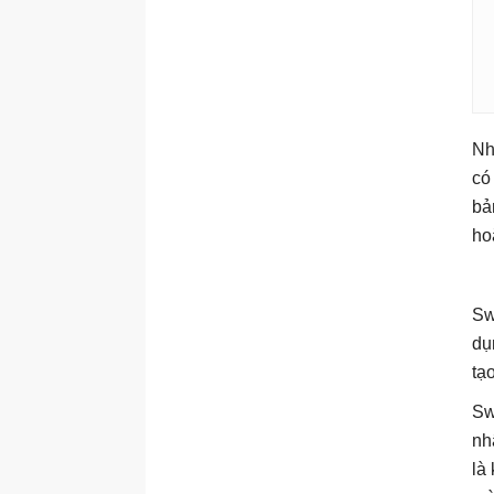
Nh
có
bả
ho
Sw
dụ
tạ
Sw
nh
là