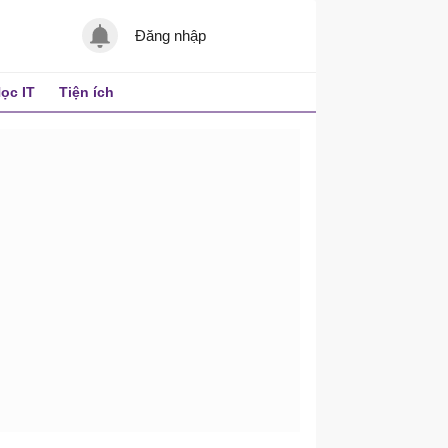
Đăng nhập
ọc IT
Tiện ích