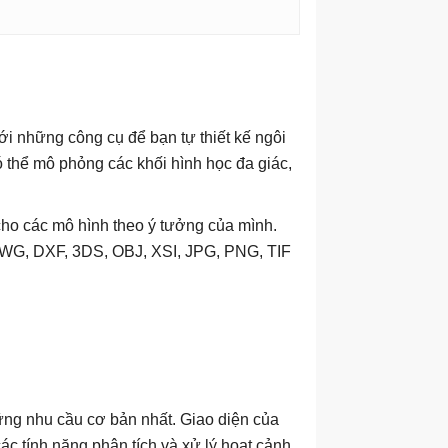
những công cụ để bạn tự thiết kế ngôi
ó thể mô phỏng các khối hình học đa giác,
cho các mô hình theo ý tưởng của mình.
 DWG, DXF, 3DS, OBJ, XSI, JPG, PNG, TIF
ững nhu cầu cơ bản nhất. Giao diện của
c tính năng phân tích và xử lý hoạt cảnh