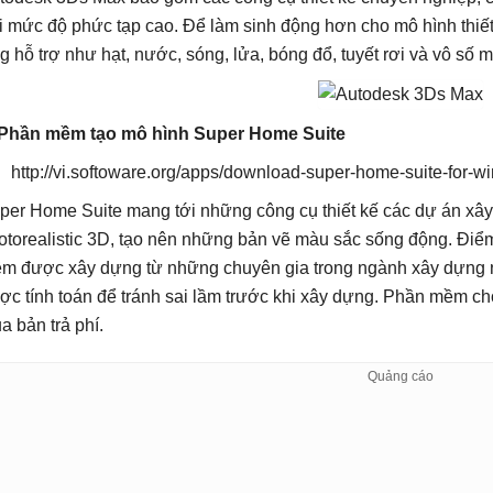
i mức độ phức tạp cao. Để làm sinh động hơn cho mô hình thiết
g hỗ trợ như hạt, nước, sóng, lửa, bóng đổ, tuyết rơi và vô số 
 Phần mềm tạo mô hình Super Home Suite
http://vi.softoware.org/apps/download-super-home-suite-for-w
per Home Suite mang tới những công cụ thiết kế các dự án xâ
otorealistic 3D, tạo nên những bản vẽ màu sắc sống động. Điể
m được xây dựng từ những chuyên gia trong ngành xây dựng 
ợc tính toán để tránh sai lầm trước khi xây dựng. Phần mềm ch
a bản trả phí.