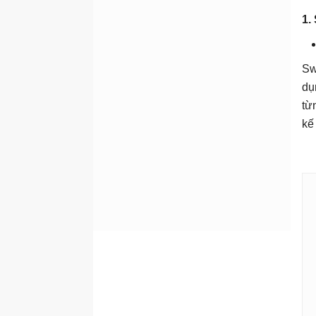
1.
Sw
dụ
từ
kế