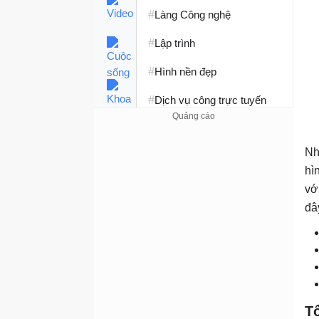
#
Làng Công nghệ
#
Lập trình
#
Hình nền đẹp
#
Dịch vụ công trực tuyến
#
Dịch vụ nhà mạng
Nh
#
Ví điện tử - Ngân hàng
hì
#
Chụp ảnh - Quay phim
vớ
đâ
#
Raspberry Pi
#
Đồng hồ thông minh
#
Nền tảng Web
T