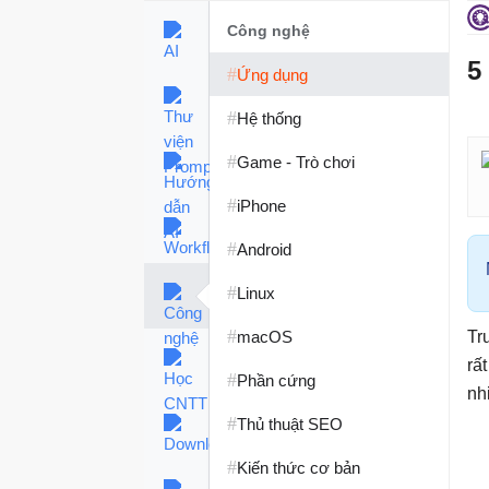
Công nghệ
5
#
Ứng dụng
#
Hệ thống
#
Game - Trò chơi
#
iPhone
#
Android
#
Linux
#
macOS
Tr
rấ
#
Phần cứng
nh
#
Thủ thuật SEO
#
Kiến thức cơ bản