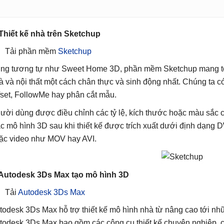
 Thiết kế nhà trên Sketchup
Tải phần mềm
Sketchup
ng tương tự như Sweet Home 3D, phần mềm Sketchup mang tới 
à và nội thất một cách chân thực và sinh động nhất. Chúng ta c
fset, FollowMe hay phân cắt mẫu.
ười dùng được điều chỉnh các tỷ lệ, kích thước hoặc màu sắc 
c mô hình 3D sau khi thiết kế được trích xuất dưới định dạng
ặc video như MOV hay AVI.
 Autodesk 3Ds Max tạo mô hình 3D
Tải
Autodesk 3Ds Max
todesk 3Ds Max hỗ trợ thiết kế mô hình nhà từ nâng cao tới nh
todesk 3Ds Max bao gồm các công cụ thiết kế chuyên nghiệp, cá