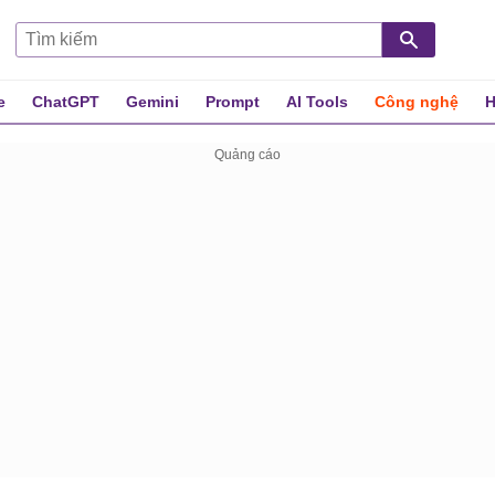
e
ChatGPT
Gemini
Prompt
AI Tools
Công nghệ
H