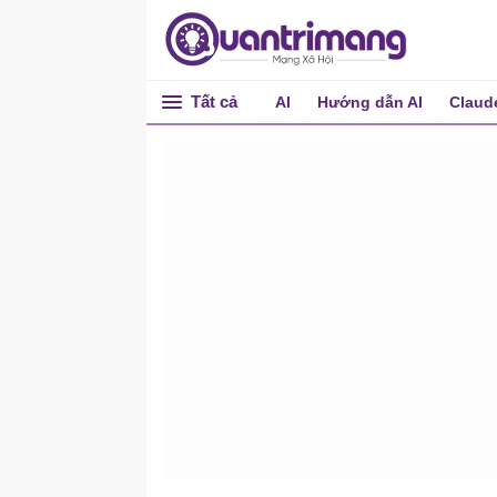
Tất cả
AI
Hướng dẫn AI
Claud