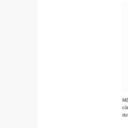
Mộ
cũ
dư