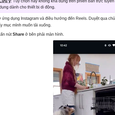
Lưu ý
: Tùy chọn này không khả dụng trên phiên bản trực tuyến
dụng dành cho thiết bị di động.
 ứng dụng Instagram và điều hướng đến Reels. Duyệt qua chú
ấy mục mình muốn tải xuống.
ấn nút
Share
ở bên phải màn hình.