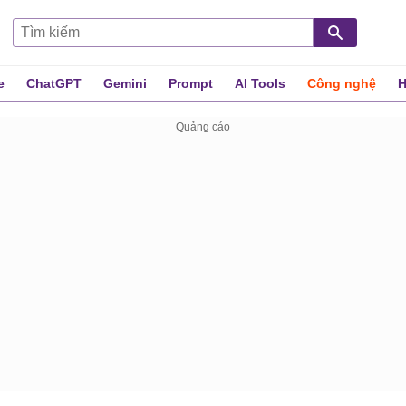
e
ChatGPT
Gemini
Prompt
AI Tools
Công nghệ
H