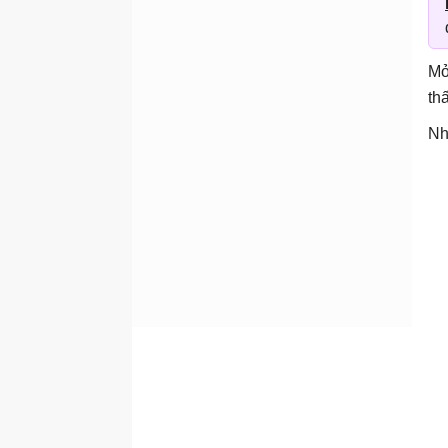
Mở
th
Nh