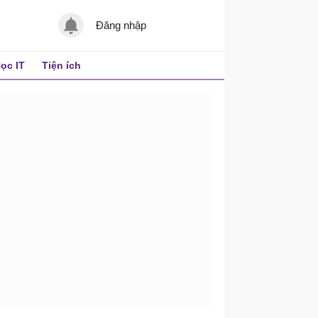
Đăng nhập
ọc IT
Tiện ích