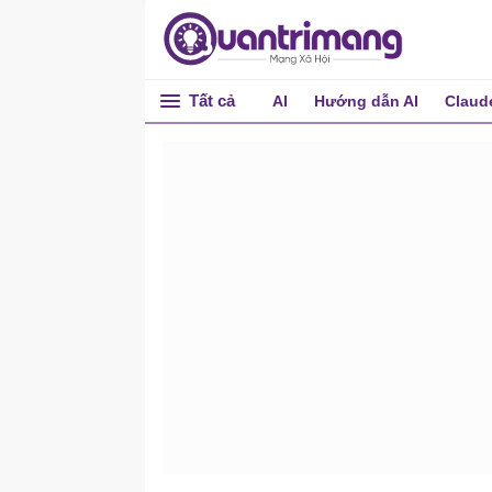
Tất cả
AI
Hướng dẫn AI
Claud