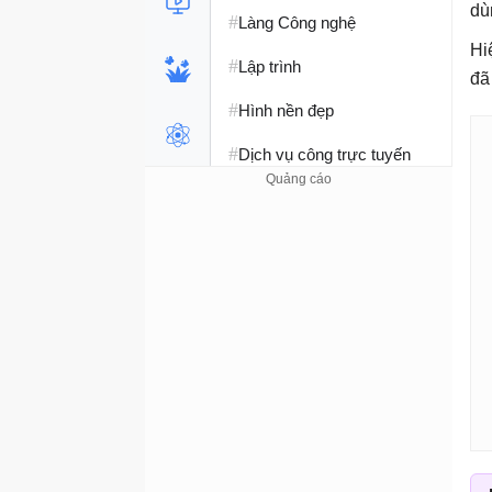
dù
#
Làng Công nghệ
Hi
#
Lập trình
đã
#
Hình nền đẹp
#
Dịch vụ công trực tuyến
#
Dịch vụ nhà mạng
#
Ví điện tử - Ngân hàng
#
Chụp ảnh - Quay phim
#
Raspberry Pi
#
Đồng hồ thông minh
#
Nền tảng Web