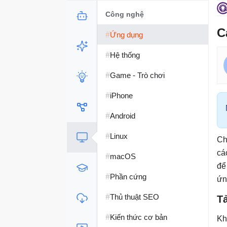
Công nghệ
C
#
Ứng dụng
#
Hệ thống
#
Game - Trò chơi
#
iPhone
#
Android
#
Linux
Ch
cá
#
macOS
để
#
Phần cứng
ứn
#
Thủ thuật SEO
Tả
#
Kiến thức cơ bản
Kh