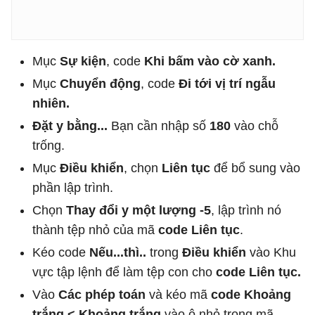
Mục
Sự kiện
, code
Khi bấm vào cờ xanh.
Mục
Chuyển động
, code
Đi tới vị trí ngẫu
nhiên.
Đặt y bằng...
Bạn cần nhập số
180
vào chỗ
trống.
Mục
Điều khiển
, chọn
Liên tục
để bổ sung vào
phần lập trình.
Chọn
Thay đổi y một lượng -5
, lập trình nó
thành tệp nhỏ của mã
code Liên tục
.
Kéo code
Nếu...thì..
trong
Điều khiển
vào Khu
vực tập lệnh để làm tệp con cho
code Liên tục.
Vào
Các phép toán
và kéo mã
code Khoảng
trắng < Khoảng trắng
vào ô nhỏ trong mã