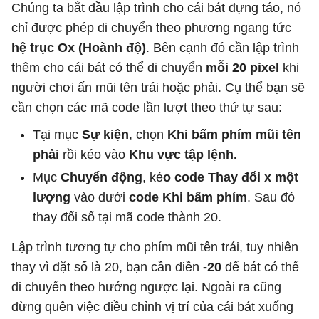
Chúng ta bắt đầu lập trình cho cái bát đựng táo, nó
chỉ được phép di chuyển theo phương ngang tức
hệ trục Ox (Hoành độ)
. Bên cạnh đó cần lập trình
thêm cho cái bát có thể di chuyển
mỗi 20 pixel
khi
người chơi ấn mũi tên trái hoặc phải. Cụ thể bạn sẽ
cần chọn các mã code lần lượt theo thứ tự sau:
Tại mục
Sự kiện
, chọn
Khi bấm phím mũi tên
phải
rồi kéo vào
Khu vực tập lệnh.
Mục
Chuyển động
, ké
o code Thay đổi x một
lượng
vào dưới
code Khi bấm phím
. Sau đó
thay đổi số tại mã code thành 20.
Lập trình tương tự cho phím mũi tên trái, tuy nhiên
thay vì đặt số là 20, bạn cần điền
-20
để bát có thể
di chuyển theo hướng ngược lại. Ngoài ra cũng
đừng quên việc điều chỉnh vị trí của cái bát xuống