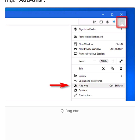
mục “
Add-ons
”.