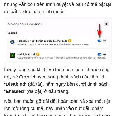
nhưng vẫn còn trên trình duyệt và bạn có thể bật lại
nó bất cứ lúc nào mình muốn.
Lưu ý rằng sau khi bị vô hiệu hóa, tiện ích mở rộng
này sẽ được chuyển sang danh sách các tiện ích
“
Disabled
” (đã tắt), nằm ngay bên dưới danh sách
“
Enabled
” (đã bật) ở đầu trang.
Nếu bạn muốn gỡ cài đặt hoàn toàn và xóa một tiện
ích mở rộng cụ thể, hãy nhấp vào nút dấu chấm
lửng (ba chấm) bên cạnh tiện ích mở rộng đó trong