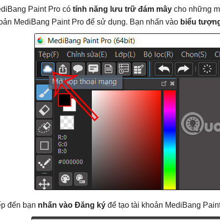
diBang Paint Pro có
tính năng lưu trữ đám mây
cho những mẫu
oản MediBang Paint Pro để sử dụng. Bạn nhấn vào
biểu tượn
ếp đến bạn
nhấn vào Đăng ký
để tạo tài khoản MediBang Paint