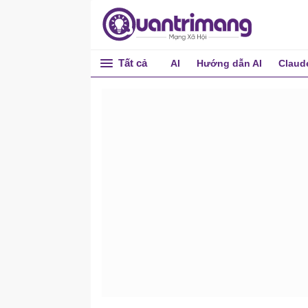
Tất cả
AI
Hướng dẫn AI
Claud