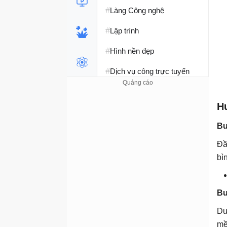
#
Làng Công nghệ
#
Lập trình
#
Hình nền đẹp
#
Dịch vụ công trực tuyến
#
Dịch vụ nhà mạng
H
#
Ví điện tử - Ngân hàng
Bư
#
Chụp ảnh - Quay phim
Đầ
#
Raspberry Pi
bì
#
Đồng hồ thông minh
#
Nền tảng Web
Bư
Dư
mề