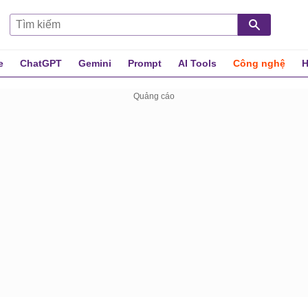
e
ChatGPT
Gemini
Prompt
AI Tools
Công nghệ
H