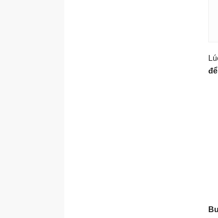
Lú
để
Bư