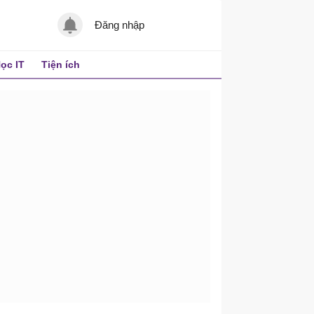
Đăng nhập
ọc IT
Tiện ích