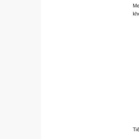
Me
kh
Ti