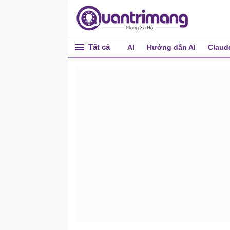
Tất cả
AI
Hướng dẫn AI
Claud