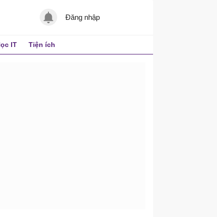
Đăng nhập
ọc IT
Tiện ích