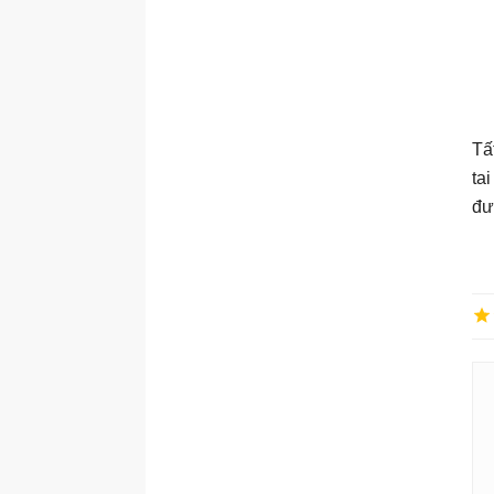
Tấ
ta
đư