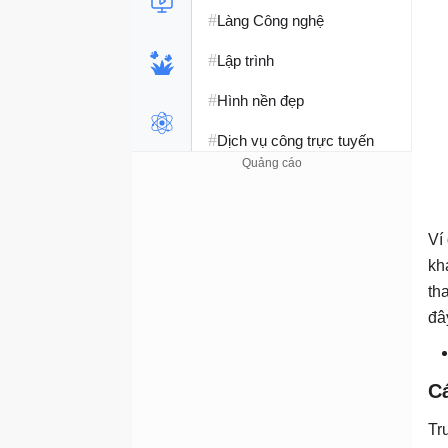
#
Làng Công nghệ
#
Lập trình
#
Hình nền đẹp
#
Dịch vụ công trực tuyến
#
Dịch vụ nhà mạng
#
Ví điện tử - Ngân hàng
Ví
#
Chụp ảnh - Quay phim
kh
th
#
Raspberry Pi
đâ
#
Đồng hồ thông minh
#
Nền tảng Web
C
Tr