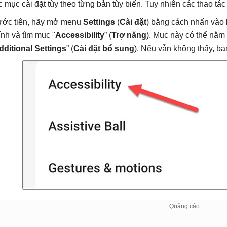
c mục cài đặt tùy theo từng bản tùy biến. Tuy nhiên các thao tác
ước tiên, hãy mở menu
Settings
(
Cài đặt
) bằng cách nhấn vào 
ính và tìm mục "
Accessibility
” (
Trợ năng
). Mục này có thể nằm
dditional Settings
” (
Cài đặt bổ sung
). Nếu vẫn không thấy, bạ