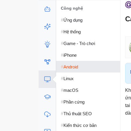
Công nghệ
C
#
Ứng dụng
#
Hệ thống
#
Game - Trò chơi
#
iPhone
#
Android
#
Linux
#
macOS
Kh
ứn
#
Phần cứng
ta
#
dà
Thủ thuật SEO
#
Kiến thức cơ bản