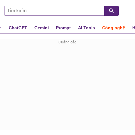
e
ChatGPT
Gemini
Prompt
AI Tools
Công nghệ
H