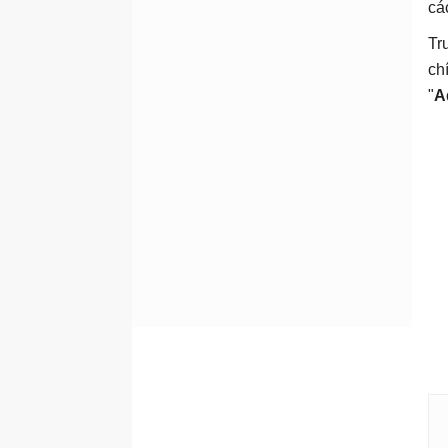
cá
Tr
ch
"
A