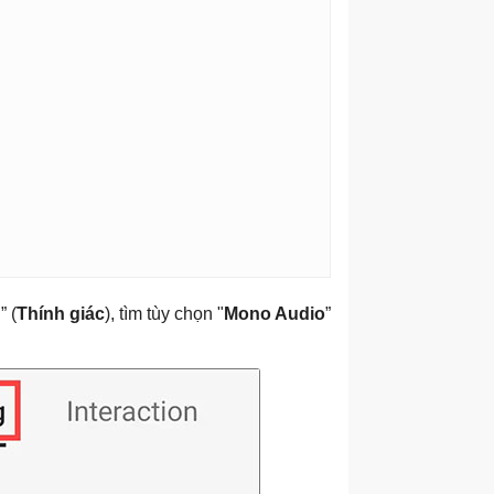
g
” (
Thính giác
), tìm tùy chọn "
Mono Audio
”