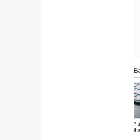
B
7 
tha