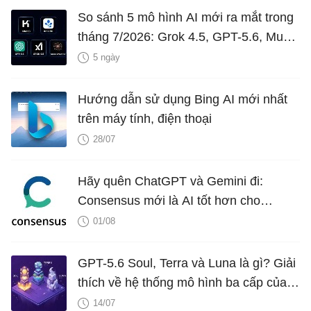
So sánh 5 mô hình AI mới ra mắt trong
tháng 7/2026: Grok 4.5, GPT-5.6, Muse
Spark 1.1, Inkling và Kimi K3
5 ngày
Hướng dẫn sử dụng Bing AI mới nhất
trên máy tính, điện thoại
28/07
Hãy quên ChatGPT và Gemini đi:
Consensus mới là AI tốt hơn cho
nghiên cứu!
01/08
GPT-5.6 Soul, Terra và Luna là gì? Giải
thích về hệ thống mô hình ba cấp của
OpenAI
14/07