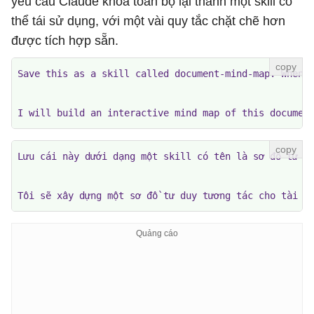
yêu cầu Claude khóa toàn bộ lại thành một skill có
thể tái sử dụng, với một vài quy tắc chặt chẽ hơn
được tích hợp sẵn.
Save this as a skill called document-mind-map. Whenev
I will build an interactive mind map of this documen
Lưu cái này dưới dạng một skill có tên là sơ đồ tư du
Tôi sẽ xây dựng một sơ đồ tư duy tương tác cho tài l