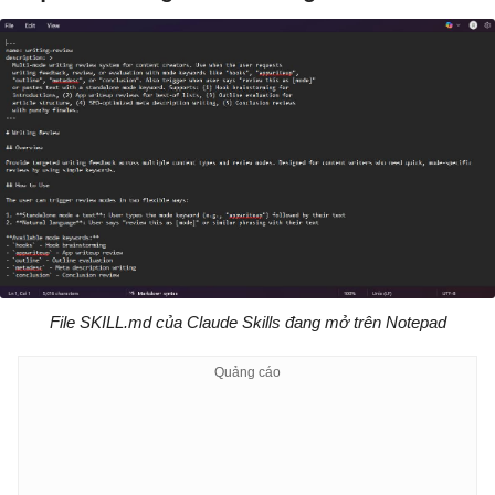
File SKILL.md của Claude Skills đang mở trên Notepad