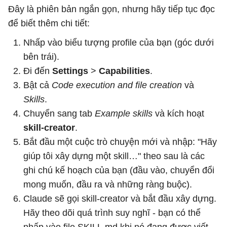
Đây là phiên bản ngắn gọn, nhưng hãy tiếp tục đọc
để biết thêm chi tiết:
Nhấp vào biểu tượng profile của bạn (góc dưới
bên trái).
Đi đến
Settings
>
Capabilities
.
Bật cả
Code execution and file creation
và
Skills
.
Chuyển sang tab
Example skills
và kích hoạt
skill-creator
.
Bắt đầu một cuộc trò chuyện mới và nhập: "Hãy
giúp tôi xây dựng một skill…" theo sau là các
ghi chú kế hoạch của bạn (đầu vào, chuyển đổi
mong muốn, đầu ra và những ràng buộc).
Claude sẽ gọi skill-creator và bắt đầu xây dựng.
Hãy theo dõi quá trình suy nghĩ - bạn có thể
nhấp vào file SKILL.md khi nó đang được viết