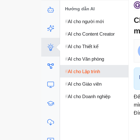
Hướng dẫn AI
C
#
AI cho người mới
m
#
AI cho Content Creator
#
AI cho Thiết kế
#
AI cho Văn phòng
#
AI cho Lập trình
#
AI cho Giáo viên
#
AI cho Doanh nghiệp
Đế
mì
Đí