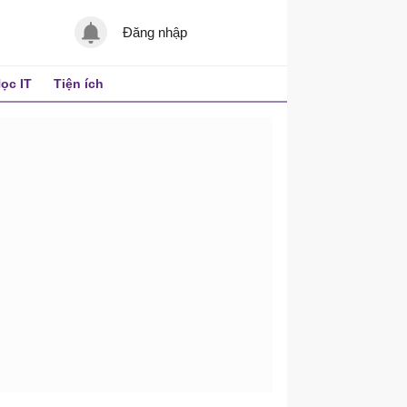
Đăng nhập
ọc IT
Tiện ích