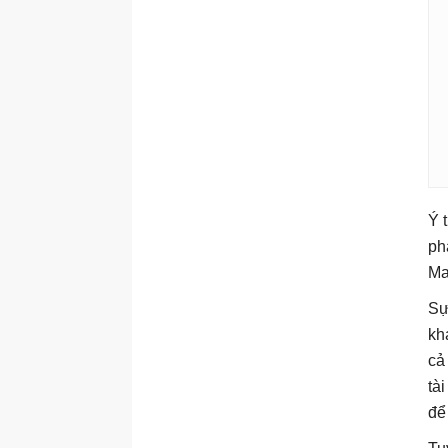
Ý 
ph
Ma
Sự
kh
cả
tà
để