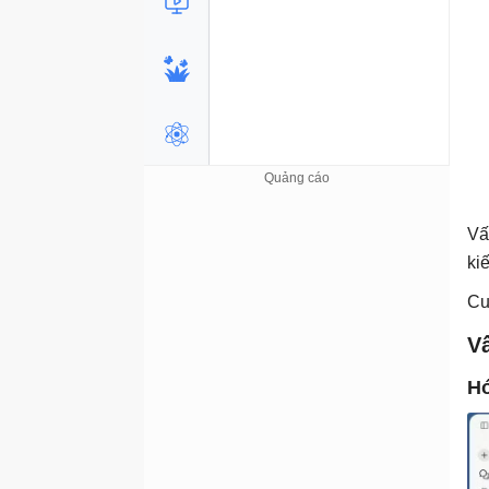
Vấ
ki
Cu
V
Hó