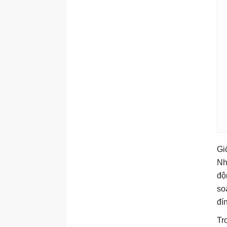
Gi
Nh
độ
so
đí
Tr