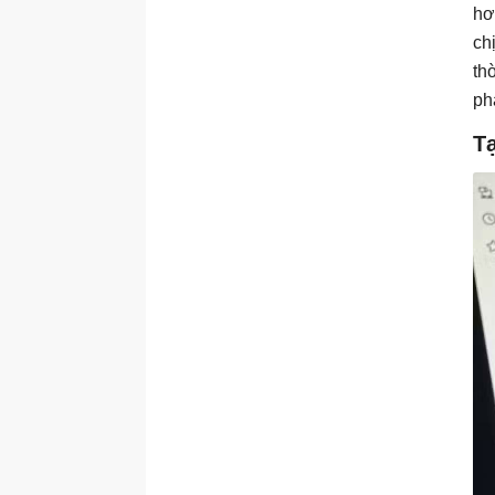
hơ
ch
th
ph
T