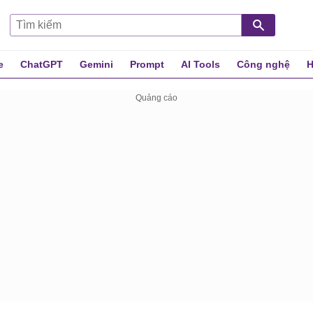
e
ChatGPT
Gemini
Prompt
AI Tools
Công nghệ
H