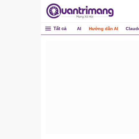
Tất cả
AI
Hướng dẫn AI
Claud