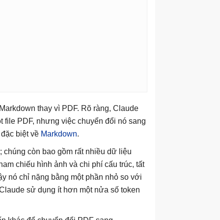
Markdown thay vì PDF. Rõ ràng, Claude
t file PDF, nhưng việc chuyển đổi nó sang
 đặc biệt về
Markdown
.
n; chúng còn bao gồm rất nhiều dữ liệu
ham chiếu hình ảnh và chi phí cấu trúc, tất
ậy nó chỉ nặng bằng một phần nhỏ so với
, Claude sử dụng ít hơn một nửa số token