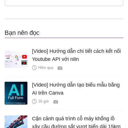
Bạn nên đọc
[Video] Hướng dẫn chi tiết cách kết nối
Youtube API với n8n
Hôm qua
[Video] Hướng dẫn tạo biểu mẫu bằng
AI trên Canva
16 giờ
Cận cảnh quá trình cỗ máy khổng lồ
xây cầu đường sắt vượt biển dài 15km