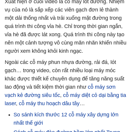
Xuất hiện ở cuối video là cỗ máy lót đường. Nhiệm
vụ của nó là sắp xếp các viên gạch đơn lẻ thành
một dải thống nhất và trải xuống mặt đường trong
quá trình thi công vỉa hè. Chỉ trong thời gian ngắn,
vỉa hè đã được lát xong. Quá trình thi công này tạo
nên một cảnh tượng vô cùng mãn nhãn khiến nhiều
người xem không khỏi kinh ngạc.
Ngoài các cỗ máy phun nhựa đường, rải đá, lót
gạch… trong video, còn rất nhiều loại máy móc
khác được thiết kế chuyên dụng để tăng năng suất
lao động và tiết kiệm thời gian như
cỗ máy sơn
vạch kẻ đường siêu tốc
,
cỗ máy diệt cỏ dại bằng tia
laser
,
cỗ máy thu hoạch dâu tây
…
So sánh kích thước 12 cỗ máy xây dựng lớn
nhất thế giới