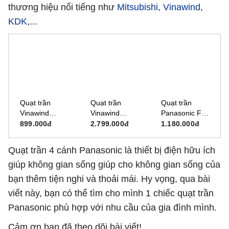
thương hiệu nổi tiếng như
Mitsubishi
,
Vinawind
,
KDK
,...
Quạt trần
Quạt trần
Quạt trần
Vinawind
Vinawind
Panasonic F-
QT1400-S sải
1500ĐKTX
60MZ2 (18
899.000đ
2.799.000đ
1.180.000đ
cánh 1400 -
cánh nhôm
INCH)
Cánh sắt
(có điều khiển
Quạt trần 4 cánh Panasonic là thiết bị điện hữu ích
từ xa)
giúp không gian sống giúp cho không gian sống của
bạn thêm tiện nghi và thoải mái. Hy vọng, qua bài
viết này, bạn có thể tìm cho mình 1 chiếc quạt trần
Panasonic phù hợp với nhu cầu của gia đình mình.
Cảm ơn bạn đã theo dõi bài viết!