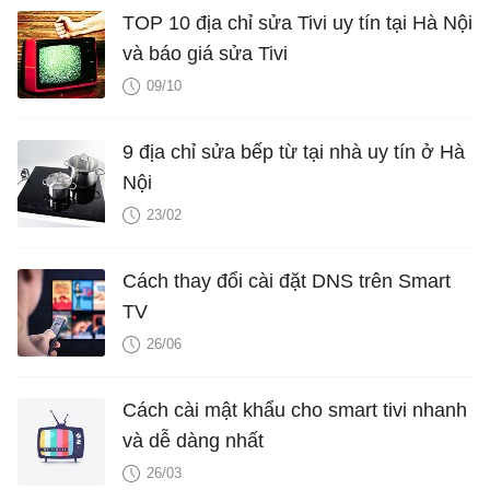
TOP 10 địa chỉ sửa Tivi uy tín tại Hà Nội
và báo giá sửa Tivi
09/10
9 địa chỉ sửa bếp từ tại nhà uy tín ở Hà
Nội
23/02
Cách thay đổi cài đặt DNS trên Smart
TV
26/06
Cách cài mật khẩu cho smart tivi nhanh
và dễ dàng nhất
26/03