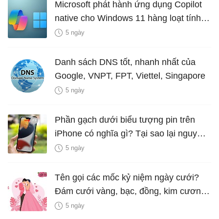
Microsoft phát hành ứng dụng Copilot
native cho Windows 11 hàng loạt tính
năng mới Hữu Ích
5 ngày
Danh sách DNS tốt, nhanh nhất của
Google, VNPT, FPT, Viettel, Singapore
5 ngày
Phần gạch dưới biểu tượng pin trên
iPhone có nghĩa gì? Tại sao lại nguy
hiểm?
5 ngày
Tên gọi các mốc kỷ niệm ngày cưới?
Đám cưới vàng, bạc, đồng, kim cương
là bao nhiêu năm?
5 ngày