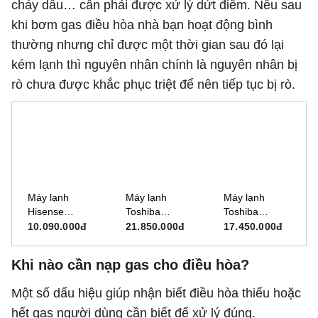
chảy dầu… cần phải được xử lý dứt điểm. Nếu sau
khi bơm gas điều hòa nhà bạn hoạt động bình
thường nhưng chỉ được một thời gian sau đó lại
kém lạnh thì nguyên nhân chính là nguyên nhân bị
rò chưa được khắc phục triệt để nên tiếp tục bị rò.
Máy lạnh
Máy lạnh
Máy lạnh
Hisense
Toshiba
Toshiba
Inverter 2HP
Inverter 2.5HP
Inverter 2HP
10.090.000đ
21.850.000đ
17.450.000đ
AS-
RAS-
RAS-
18TW4RGSCD04
H24F2KCVSG-
H18F2KCVSG-
Khi nào cần nạp gas cho điều hòa?
V
V
Một số dấu hiệu giúp nhận biết điều hòa thiếu hoặc
hết gas người dùng cần biết để xử lý đúng.