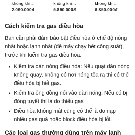
không khí
không khí
không khí
Paveden PAC-
Sunhouse
Hawinco HSM-
2.090.000đ
5.890.000đ
6.850.000đ
3296YG
SHD7766
180C
Cách kiểm tra gas điều hòa
Bạn cần phải đảm bảo bật điều hòa ở chế độ nóng
nhất hoặc lạnh nhất (để máy chạy hết công suất),
trước khi kiểm tra gas điều hòa.
Kiểm tra dàn nóng điều hòa: Nếu quạt dàn nóng
không quay, không có hơi nóng tỏa ra thì có thể
điều hòa bị hết gas.
Kiểm tra ống đồng nối vào dàn nóng: Nếu có bị
đóng tuyết thì là do thiếu gas
Điều hòa không mát cũng có thể là do nạp
nhiều gas quá hoặc block điều hòa bị lỗi.
Các loại gas thường dùng trên máy lạnh