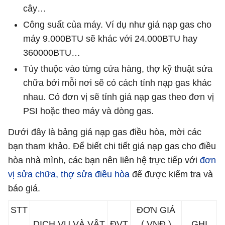
cây…
Công suất của máy. Ví dụ như giá nạp gas cho
máy 9.000BTU sẽ khác với 24.000BTU hay
360000BTU…
Tùy thuộc vào từng cửa hàng, thợ kỹ thuật sửa
chữa bởi mỗi nơi sẽ có cách tính nạp gas khác
nhau. Có đơn vị sẽ tính giá nạp gas theo đơn vị
PSI hoặc theo máy và dòng gas.
Dưới đây là bảng giá nạp gas điều hòa, mời các
bạn tham khảo. Để biết chi tiết giá nạp gas cho điều
hòa nhà mình, các bạn nên liên hệ trực tiếp với
đơn
vị sửa chữa, thợ sửa điều hòa
để được kiểm tra và
báo giá.
STT
ĐƠN GIÁ
DỊCH VỤ VÀ VẬT
ĐVT
( VNĐ )
GHI