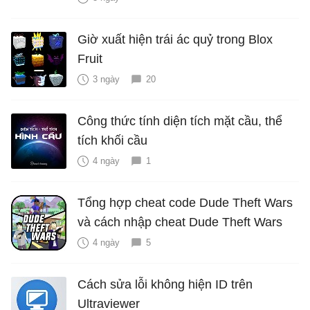
Giờ xuất hiện trái ác quỷ trong Blox
Fruit
3 ngày
20
Công thức tính diện tích mặt cầu, thể
tích khối cầu
4 ngày
1
Tổng hợp cheat code Dude Theft Wars
và cách nhập cheat Dude Theft Wars
4 ngày
5
Cách sửa lỗi không hiện ID trên
Ultraviewer