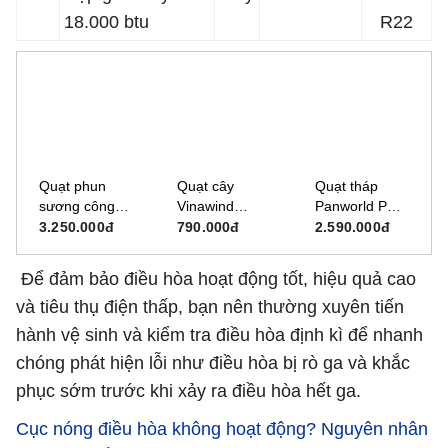
18.000 btu
R22
Quạt phun
Quạt cây
Quạt tháp
sương công
Vinawind
Panworld PW-
nghiệp Mitsuta
400X-MS (có
069H
3.250.000đ
790.000đ
2.590.000đ
DB-26CF03
điều khiển từ
xa)
Để đảm bảo điều hòa hoạt động tốt, hiệu quả cao
và tiêu thụ điện thấp, bạn nên thường xuyên tiến
hành vệ sinh và kiểm tra điều hòa định kì để nhanh
chóng phát hiện lỗi như điều hòa bị rò ga và khắc
phục sớm trước khi xảy ra điều hòa hết ga.
Cục nóng điều hòa không hoạt động? Nguyên nhân