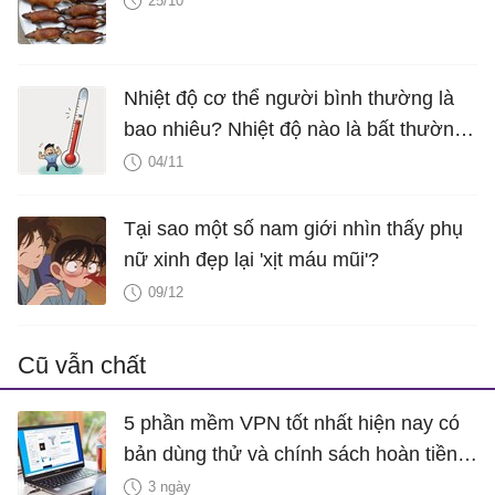
25/10
Nhiệt độ cơ thể người bình thường là
bao nhiêu? Nhiệt độ nào là bất thường
cần đi khám?
04/11
Tại sao một số nam giới nhìn thấy phụ
nữ xinh đẹp lại 'xịt máu mũi'?
09/12
Cũ vẫn chất
5 phần mềm VPN tốt nhất hiện nay có
bản dùng thử và chính sách hoàn tiền
miễn phí
3 ngày