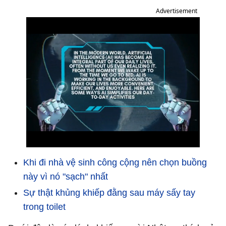
Advertisement
Khi đi nhà vệ sinh công cộng nên chọn buồng
này vì nó "sạch" nhất
Sự thật khủng khiếp đằng sau máy sấy tay
trong toilet