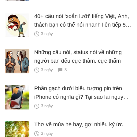
40+ câu nói ‘xoắn lưỡi’ tiếng Việt, Anh,
thách bạn có thể nói nhanh liên tiếp 5
lần mà vẫn trôi chảy
3 ngày
Những câu nói, status nói về những
người bạn đểu cực thâm, cực thấm
3 ngày
3
Phần gạch dưới biểu tượng pin trên
iPhone có nghĩa gì? Tại sao lại nguy
hiểm?
3 ngày
Thơ về mùa hè hay, gợi nhiều ký ức
3 ngày