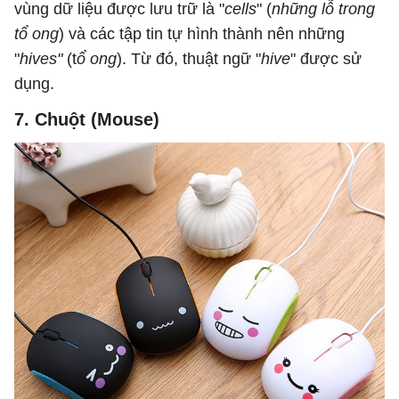
vùng dữ liệu được lưu trữ là "
cells
" (
những lỗ trong
tổ ong
) và các tập tin tự hình thành nên những
"
hives"
(t
ổ ong
). Từ đó, thuật ngữ "
hive
" được sử
dụng.
7. Chuột (Mouse)