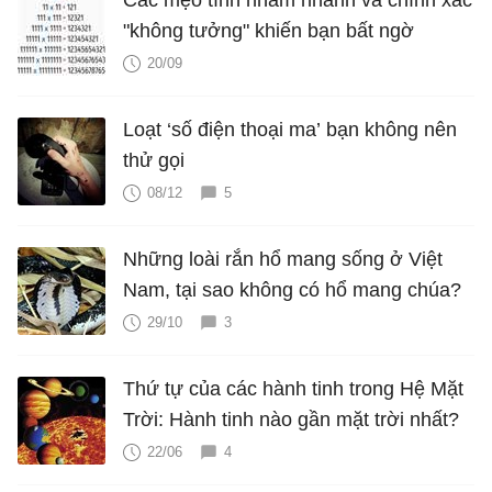
Các mẹo tính nhẩm nhanh và chính xác
"không tưởng" khiến bạn bất ngờ
20/09
Loạt ‘số điện thoại ma’ bạn không nên
thử gọi
08/12
5
Những loài rắn hổ mang sống ở Việt
Nam, tại sao không có hổ mang chúa?
29/10
3
Thứ tự của các hành tinh trong Hệ Mặt
Trời: Hành tinh nào gần mặt trời nhất?
22/06
4