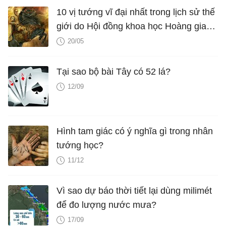
10 vị tướng vĩ đại nhất trong lịch sử thế
giới do Hội đồng khoa học Hoàng gia
Anh xét phong
20/05
Tại sao bộ bài Tây có 52 lá?
12/09
Hình tam giác có ý nghĩa gì trong nhân
tướng học?
11/12
Vì sao dự báo thời tiết lại dùng milimét
để đo lượng nước mưa?
17/09