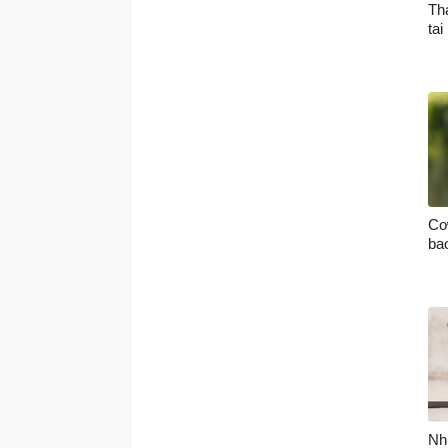
Tha
ta
Cơ 
ba
Nh