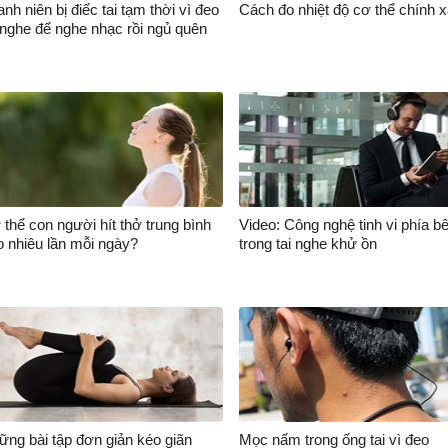
nh niên bị điếc tai tạm thời vì đeo
Cách đo nhiệt độ cơ thể chính 
i nghe để nghe nhạc rồi ngủ quên
thể con người hít thở trung bình
Video: Công nghệ tinh vi phía b
o nhiêu lần mỗi ngày?
trong tai nghe khử ồn
ững bài tập đơn giản kéo giãn
Mọc nấm trong ống tai vì đeo