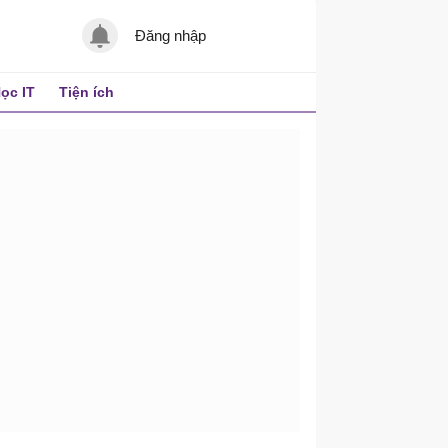
Đăng nhập
ọc IT
Tiện ích