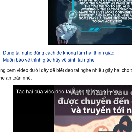
Dùng tai nghe đúng cách để không làm hại thính giác
Muốn bảo vệ thính giác hãy vệ sinh tai nghe
ng xem video dưới đây để biết đeo tai nghe nhiều gây hại cho 
he an toàn nhé.