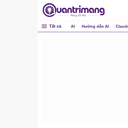
Tất cả
AI
Hướng dẫn AI
Claud