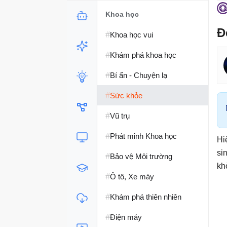
Khoa học
Đ
#
Khoa học vui
#
Khám phá khoa học
#
Bí ẩn - Chuyện lạ
#
Sức khỏe
#
Vũ trụ
#
Phát minh Khoa học
Hi
si
#
Bảo vệ Môi trường
kh
#
Ô tô, Xe máy
#
Khám phá thiên nhiên
#
Điện máy