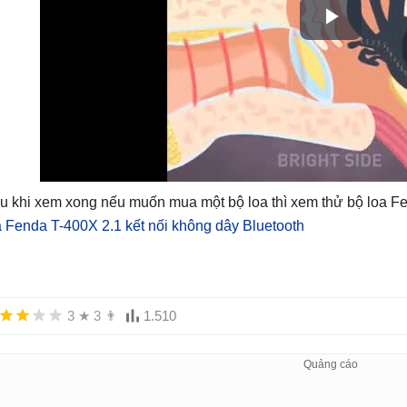
u khi xem xong nếu muốn mua một bộ loa thì xem thử bộ loa F
a Fenda T-400X 2.1 kết nối không dây Bluetooth
3
★
3
👨
1.510