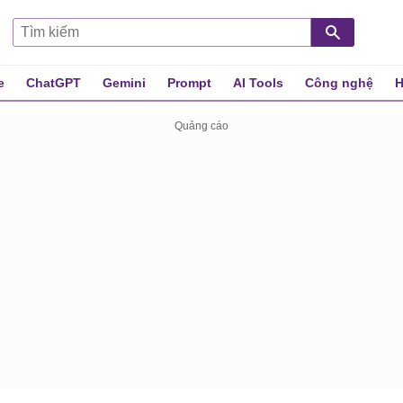
e
ChatGPT
Gemini
Prompt
AI Tools
Công nghệ
H