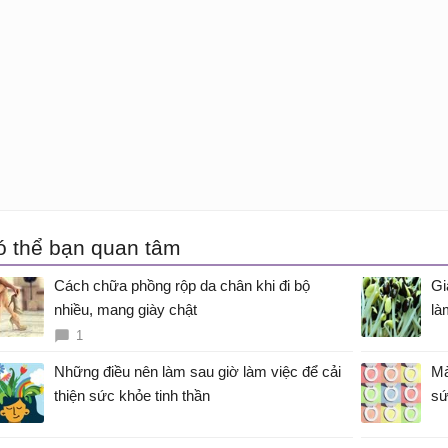
ó thể bạn quan tâm
Cách chữa phồng rộp da chân khi đi bộ
Gi
nhiều, mang giày chật
là
1
Những điều nên làm sau giờ làm việc để cải
Mà
thiện sức khỏe tinh thần
sứ