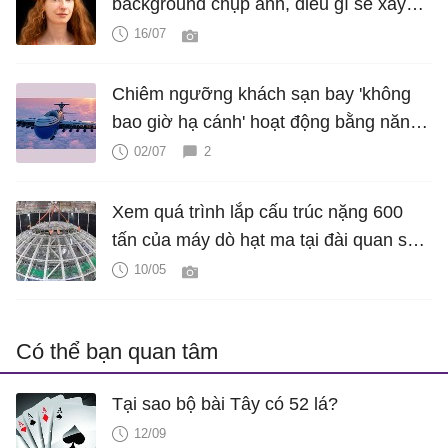
background chụp ảnh, điều gì sẽ xảy
ra?
16/07
Chiêm ngưỡng khách sạn bay 'không
bao giờ hạ cánh' hoạt động bằng năng
lượng hạt nhân
02/07
2
Xem quá trình lắp cấu trúc nặng 600
tấn của máy dò hạt ma tại đài quan sát
dưới lòng đất
10/05
Có thể bạn quan tâm
Tại sao bộ bài Tây có 52 lá?
12/09