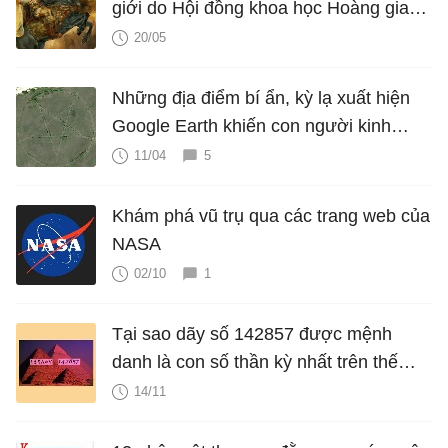
giới do Hội đồng khoa học Hoàng gia
Anh xét phong
20/05
Những địa điểm bí ẩn, kỳ lạ xuất hiện
Google Earth khiến con người kinh
ngạc
11/04
5
Khám phá vũ trụ qua các trang web của
NASA
02/10
1
Tại sao dãy số 142857 được mệnh
danh là con số thần kỳ nhất trên thế
giới?
14/11