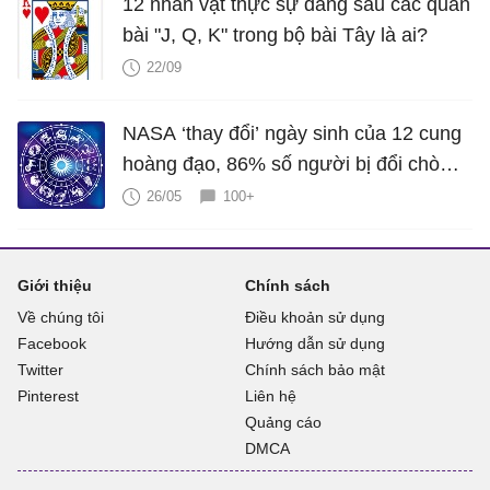
12 nhân vật thực sự đằng sau các quân
bài "J, Q, K" trong bộ bài Tây là ai?
22/09
NASA ‘thay đổi’ ngày sinh của 12 cung
hoàng đạo, 86% số người bị đổi chòm
sao khác
26/05
100+
Giới thiệu
Chính sách
Về chúng tôi
Điều khoản sử dụng
Facebook
Hướng dẫn sử dụng
Twitter
Chính sách bảo mật
Pinterest
Liên hệ
Quảng cáo
DMCA