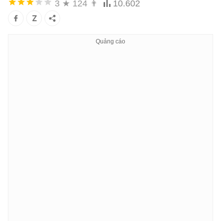
3
★
124
👨
10.602