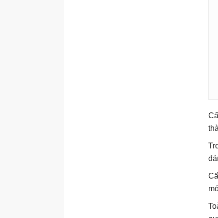
Cấ
th
Tr
đả
Cấ
mớ
To