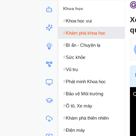
Khoa học
X
#
Khoa học vui
q
#
Khám phá khoa học
#
Bí ẩn - Chuyện lạ
#
Sức khỏe
#
Vũ trụ
#
Phát minh Khoa học
#
Bảo vệ Môi trường
#
Ô tô, Xe máy
#
Khám phá thiên nhiên
#
Điện máy