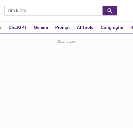
e
ChatGPT
Gemini
Prompt
AI Tools
Công nghệ
H