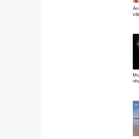
Áo
vật
Mu
nh