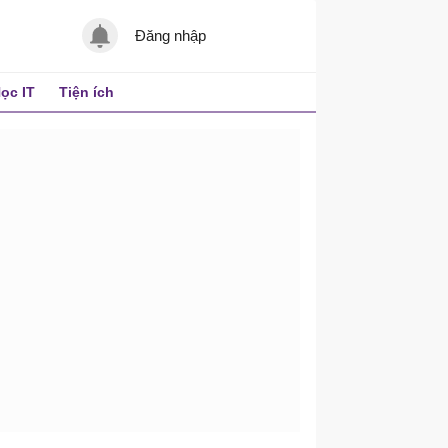
Đăng nhập
ọc IT
Tiện ích