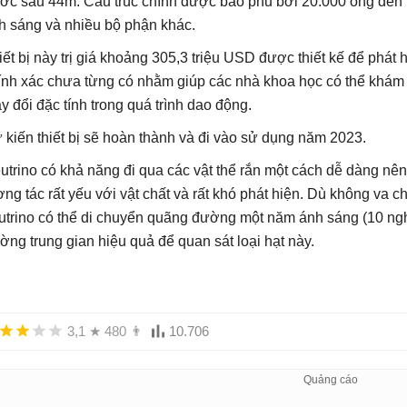
ớc sâu 44m. Cấu trúc chính được bảo phủ bởi 20.000 ống đèn 
h sáng và nhiều bộ phận khác.
iết bị này trị giá khoảng 305,3 triệu USD được thiết kế để phát 
ính xác chưa từng có nhằm giúp các nhà khoa học có thể khám
ay đổi đặc tính trong quá trình dao động.
 kiến thiết bị sẽ hoàn thành và đi vào sử dụng năm 2023.
utrino có khả năng đi qua các vật thể rắn một cách dễ dàng nên
ơng tác rất yếu với vật chất và rất khó phát hiện. Dù không va c
utrino có thể di chuyển quãng đường một năm ánh sáng (10 nghìn
ường trung gian hiệu quả để quan sát loại hạt này.
3,1
★
480
👨
10.706