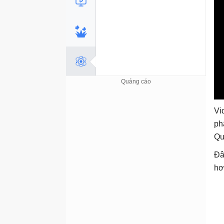
Vi
ph
Qu
Đâ
hơ