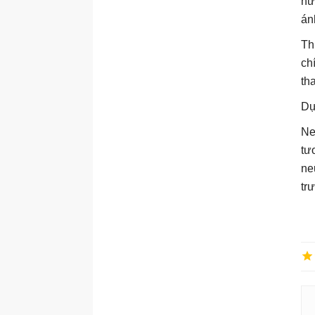
nư
án
Th
ch
th
Dự
Ne
tư
ne
tr