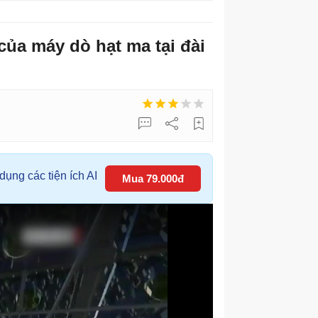
của máy dò hạt ma tại đài
ụng các tiện ích AI
Mua 79.000đ