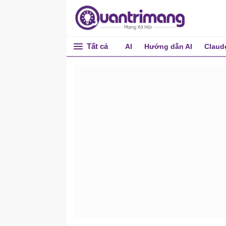
Tất cả
AI
Hướng dẫn AI
Claud