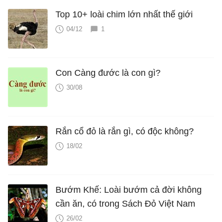
Top 10+ loài chim lớn nhất thế giới
04/12
1
Con Càng đước là con gì?
30/08
Rắn cổ đỏ là rắn gì, có độc không?
18/02
Bướm Khế: Loài bướm cả đời không
cần ăn, có trong Sách Đỏ Việt Nam
26/02