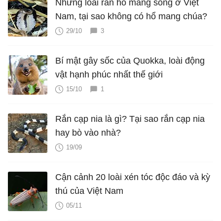
Những loài rắn hổ mang sống ở Việt
Nam, tại sao không có hổ mang chúa?
29/10
3
Bí mật gây sốc của Quokka, loài động
vật hạnh phúc nhất thế giới
15/10
1
Rắn cạp nia là gì? Tại sao rắn cạp nia
hay bò vào nhà?
19/09
Cận cảnh 20 loài xén tóc độc đáo và kỳ
thú của Việt Nam
05/11