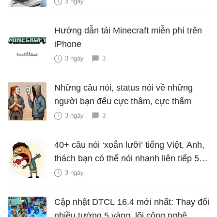
miễn phí
3 ngày
Hướng dẫn tải Minecraft miễn phí trên
iPhone
3 ngày
3
Những câu nói, status nói về những
người bạn đểu cực thâm, cực thấm
3 ngày
3
40+ câu nói ‘xoắn lưỡi’ tiếng Việt, Anh,
thách bạn có thể nói nhanh liên tiếp 5
lần mà vẫn trôi chảy
3 ngày
Cập nhật DTCL 16.4 mới nhất: Thay đổi
nhiều tướng 5 vàng, lõi công nghệ