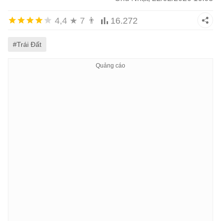
4,4
★
7
👨
16.272
#Trái Đất