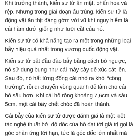
Khi trưởng thành, kiến sư tử ăn mật, phấn hoa và
rệp. Nhưng trong giai đoạn ấu trùng, kiến sư tử là
động vật ăn thịt đáng gờm với vũ khí nguy hiểm là
cái hàm dưới giống như lưỡi cắt của nó.
Kiến sư tử có khả năng tạo ra một trong những loại
bẫy hiệu quả nhất trong vương quốc động vật.
Kiến sư tử bắt đầu đào bẫy bằng cách bò ngược,
nó sử dụng bụng như cái máy cày để xúc cát lên.
Sau đó, nó hất từng đống cát nhỏ ra khỏi “công
trường”, rồi di chuyển vòng quanh để làm cho cái
hố sâu hơn. Khi cái hố rộng khoảng 7,6cm và sâu
5cm, một cái bẫy chết chóc đã hoàn thành.
Cái bẫy của kiến sư tử được đánh giá là một kiệt
tác nghệ thuật bởi độ dốc của hố đạt tới giá trị gọi là
góc phản ứng tới hạn, tức là góc dốc lớn nhất mà