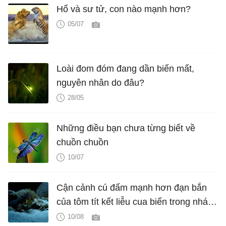
Hổ và sư tử, con nào mạnh hơn?
05/07
Loài đom đóm đang dần biến mất,
nguyên nhân do đâu?
28/05
Những điều bạn chưa từng biết về
chuồn chuồn
10/07
Cận cảnh cú đấm mạnh hơn đạn bắn
của tôm tít kết liễu cua biển trong nháy
mắt
10/08