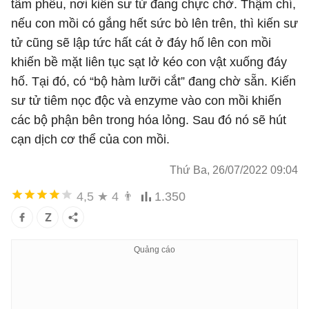
tâm phễu, nơi kiến sư tử đang chực chờ. Thậm chí,
nếu con mồi có gắng hết sức bò lên trên, thì kiến sư
tử cũng sẽ lập tức hất cát ở đáy hố lên con mồi
khiến bề mặt liên tục sạt lở kéo con vật xuống đáy
hố. Tại đó, có “bộ hàm lưỡi cắt” đang chờ sẵn. Kiến
sư tử tiêm nọc độc và enzyme vào con mồi khiến
các bộ phận bên trong hóa lỏng. Sau đó nó sẽ hút
cạn dịch cơ thể của con mồi.
Thứ Ba, 26/07/2022 09:04
4,5
★
4
👨
1.350