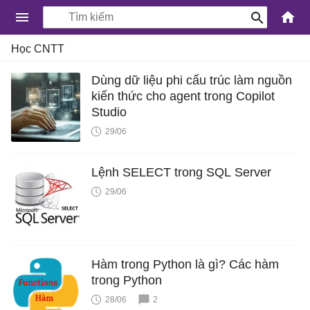
-
Học CNTT
Kiến
Thức
Dùng dữ liệu phi cấu trúc làm nguồn
kiến thức cho agent trong Copilot
Công
Studio
Nghệ
29/06
Khoa
Học
Lệnh SELECT trong SQL Server
và
Cuộc
29/06
sống
Hàm trong Python là gì? Các hàm
trong Python
28/06
2