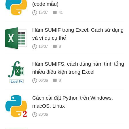
(code mẫu)
15/07
41
Hàm SUMIF trong Excel: Cách sử dụng
và ví dụ cụ thể
16/07
8
Hàm SUMIFS, cách dùng hàm tính tổng
nhiều điều kiện trong Excel
06/06
8
Cách cài đặt Python trên Windows,
macOS, Linux
20/06