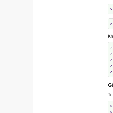
>
>
Kh
>
>
>
>
>
Gi
Tr
>
>
