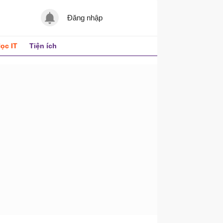
Đăng nhập
ọc IT
Tiện ích