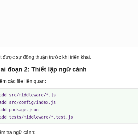
t được sự đồng thuận trước khi triển khai.
ai đoạn 2: Thiết lập ngữ cảnh
êm các file liên quan:
add src/middleware/*.js

add src/config/index.js

add package.json

add tests/middleware/*.test.js
ểm tra ngữ cảnh: