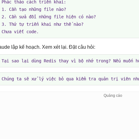
 Phác thảo cách triển khai:

 1. Cần tạo những file nào?

 2. Cần sửa đổi những file hiện có nào?

 3. Thứ tự triển khai như thế nào?

 Chưa viết code.
aude lập kế hoạch. Xem xét lại. Đặt câu hỏi:
 Tại sao lại dùng Redis thay vì bộ nhớ trong? Nếu muốn h
 Chúng ta sẽ xử lý việc bỏ qua kiểm tra quản trị viên nh