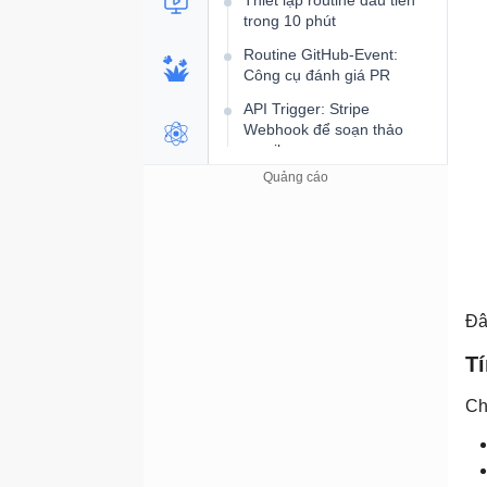
Thiết lập routine đầu tiên
trong 10 phút
Routine GitHub-Event:
Công cụ đánh giá PR
API Trigger: Stripe
Webhook để soạn thảo
email
Sử dụng MCP connector
đúng cách
Cost Engineering: Giữ chi
phí dưới mức giới hạn
hàng ngày
So sánh Routines với
Đâ
GitHub Actions, Zapier, n8n
và Cron
Tí
Triển khai ba quy trình sản
Ch
xuất thực tế
Phiên Claude Code
Làm chủ phiên Claude