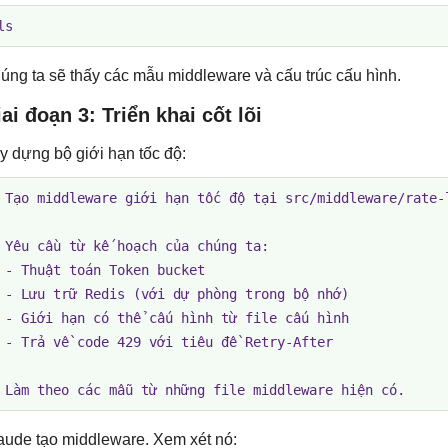
ls
úng ta sẽ thấy các mẫu middleware và cấu trúc cấu hình.
ai đoạn 3: Triển khai cốt lõi
y dựng bộ giới hạn tốc độ:
 Tạo middleware giới hạn tốc độ tại src/middleware/rate-l
 Yêu cầu từ kế hoạch của chúng ta:

 - Thuật toán Token bucket

 - Lưu trữ Redis (với dự phòng trong bộ nhớ)

 - Giới hạn có thể cấu hình từ file cấu hình

 - Trả về code 429 với tiêu đề Retry-After

 Làm theo các mẫu từ những file middleware hiện có.
aude tạo middleware. Xem xét nó: