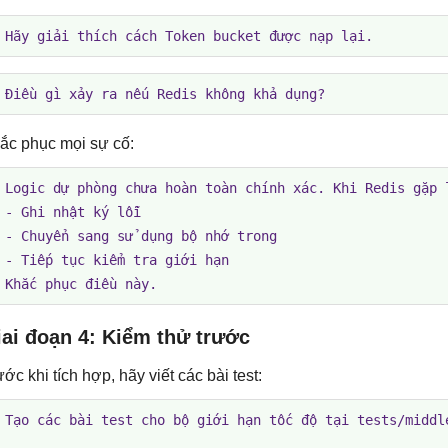
 Hãy giải thích cách Token bucket được nạp lại.
 Điều gì xảy ra nếu Redis không khả dụng?
ắc phục mọi sự cố:
 Logic dự phòng chưa hoàn toàn chính xác. Khi Redis gặp l
 - Ghi nhật ký lỗi

 - Chuyển sang sử dụng bộ nhớ trong

 - Tiếp tục kiểm tra giới hạn

 Khắc phục điều này.
ai đoạn 4: Kiểm thử trước
ước khi tích hợp, hãy viết các bài test:
 Tạo các bài test cho bộ giới hạn tốc độ tại tests/middle