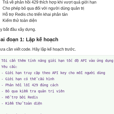
Trả về phản hồi 429 thích hợp khi vượt quá giới hạn
Cho phép bỏ qua đối với người dùng quản trị
Hỗ trợ Redis cho triển khai phân tán
Kiểm thử toàn diện
y bắt đầu xây dựng.
ai đoạn 1: Lập kế hoạch
ưa cần viết code. Hãy lập kế hoạch trước.
 Tôi cần thêm tính năng giới hạn tốc độ API vào ứng dụng 
 Yêu cầu:

 - Giới hạn truy cập theo API key cho mỗi người dùng

 - Giới hạn có thể cấu hình

 - Phản hồi lỗi 429 đúng cách

 - Bỏ qua kiểm tra quản trị viên

 - Hỗ trợ bởi Redis

 - Kiểm thử toàn diện
