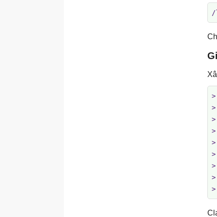
/
Ch
Gi
Xâ
>
>

>
>
>
>
>
>

>
Cl