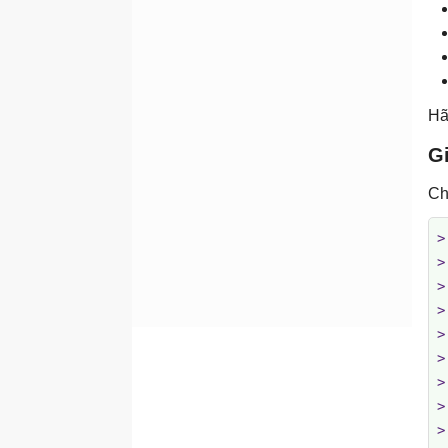
Code
Khắc phục câu trả lời sai
trong 10 giây trong phiên
Claude Code
Framework quyết định 5
Hã
bước sau mỗi phiên Claude
Code
Gi
Nguyên nhân làm quá trình
Ch
nén dữ liệu Claude Code
có chất lượng kém (và
cách phòng tránh)
>
>
Subagent trong Claude
Code: Phân công công việc
>
mà không làm ảnh hưởng
>
đến bối cảnh của bạn
>
Workflow cho người dùng
>
Claude Code thành thạo:
>
Nhật ký, quy tắc
>
CLAUDE.md và khả năng
mở rộng
>
