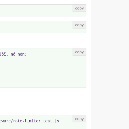
ỗi, nó nên:

ware/rate-limiter.test.js
