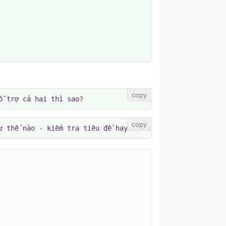
ỗ trợ cả hai thì sao?
ư thế nào - kiểm tra tiêu đề hay tra cứu cơ sở dữ liệu?