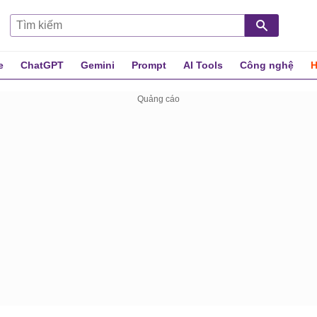
e
ChatGPT
Gemini
Prompt
AI Tools
Công nghệ
H