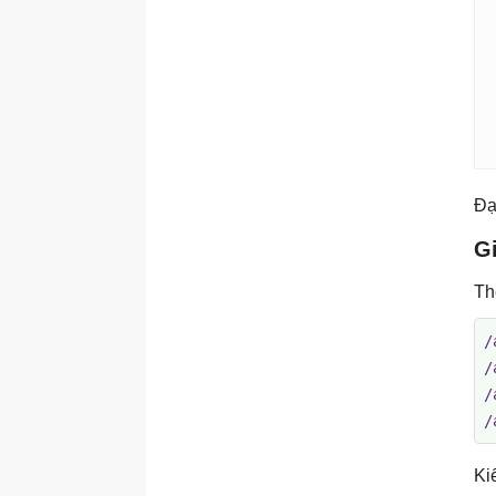
Quy trình làm việc kết hợp
2 công cụ
Đạ
Gi
Th
/
/
/
/
Ki