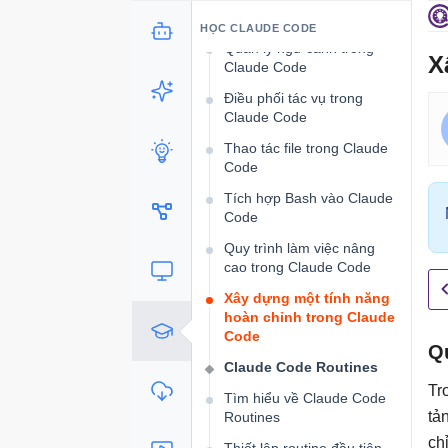
Claude Code
HỌC CLAUDE CODE
Quản lý ngữ cảnh trong
X
Claude Code
Điều phối tác vụ trong
Claude Code
Thao tác file trong Claude
Code
Tích hợp Bash vào Claude
Code
Quy trình làm việc nâng
cao trong Claude Code
Xây dựng một tính năng
hoàn chỉnh trong Claude
Code
Qu
Claude Code Routines
Tr
Tìm hiểu về Claude Code
tả
Routines
ch