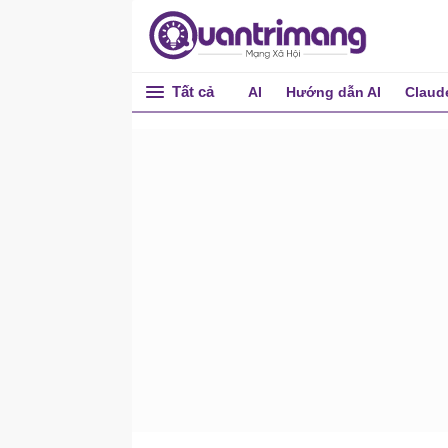
Thiết lập Telegram: Kênh
đầu tiên của bạn
Thiết lập Discord: Các kênh
Tất cả
AI
Hướng dẫn AI
Claud
cho nhóm
5 Channels workflow bạn
có thể thử ngay bây giờ
Bảo vệ an toàn cho code
của bạn: Bảo mật và quyền
hạn
Những tính năng Claude
Code Channels chưa hoạt
động (và giải pháp thay
thế)
Xây dựng quy trình làm
việc AI cá nhân
Thành thạo Claude Code
Làm chủ Claude Code
Các lệnh cốt lõi trong