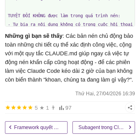
TUYỆT ĐỐI KHÔNG được làm trong quá trình nén:

- Tự bịa ra nội dung không có trong cuộc hội thoại

- Gộp hai quyết định mâu thuẫn thành một dòng "chúng 
Những gì bạn sẽ thấy
: Các bản nén chủ động bảo
- Bỏ mô tả công việc chưa được cam kết — nếu code chỉ
toàn những chi tiết cụ thể xác định công việc, cộng
- Diễn giải lại hướng dẫn của người dùng mà lẽ ra phả
với một quy tắc CLAUDE.md giúp ngay cả việc tự
- Xóa bỏ thông tin tiết lộ về thông tin xác thực / th
động nén khẩn cấp cũng hoạt động - để các phiên
làm việc Claude Code kéo dài 2 giờ của bạn không
Sau khi nén, nhắc người dùng:

còn biến thành "khoan, chúng ta đang làm gì vậy?".
"Quá trình nén hoàn tất. Xem lại bản tóm tắt để biết
Thứ Hai, 27/04/2026 16:39
5
★
1
👨
97
Framework quyết định 5 bước sau mỗi phiên Claude Code
Subagent trong Claude Code: Phân công công việc mà không làm ảnh hưởng đến bối cảnh của bạn