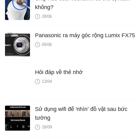
không?
28/06
Panasonic ra máy góc rộng Lumix FX75
05/06
Hỏi đáp về thẻ nhớ
13/04
Sử dụng wifi để 'nhìn’ đồ vật sau bức
tường
18/09