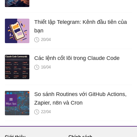
Thiết lập Telegram: Kênh đầu tiên của
bạn
20/04
Các lệnh cốt lõi trong Claude Code
16/04
So sánh Routines với GitHub Actions,
Zapier, n8n và Cron
22/04
Giới thiệu
Chính sách