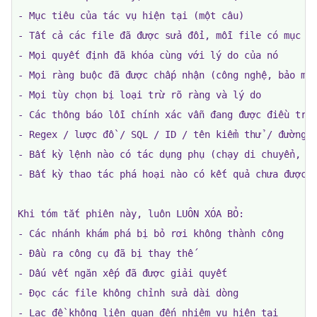
- Mục tiêu của tác vụ hiện tại (một câu)

- ​​Không bao giờ nén nếu công việc chưa được cam kết 
- Tất cả các file đã được sửa đổi, mỗi file có mục đí
- Không bao giờ diễn giải lại lược đồ / biểu thức chí
- Mọi quyết định đã khóa cùng với lý do của nó

- Nếu phiên làm việc chứa thông tin đăng nhập, API ke
- Mọi ràng buộc đã được chấp nhận (công nghệ, bảo mật
- Nếu phiên làm việc bao gồm các thao tác phá hủy (đ
- Mọi tùy chọn bị loại trừ rõ ràng và lý do

- Các thông báo lỗi chính xác vẫn đang được điều tra

- Regex / lược đồ / SQL / ID / tên kiểm thử / đường d
- Bất kỳ lệnh nào có tác dụng phụ (chạy di chuyển, kí
- Bất kỳ thao tác phá hoại nào có kết quả chưa được x
Khi tóm tắt phiên này, luôn LUÔN XÓA BỎ:

- Các nhánh khám phá bị bỏ rơi không thành công

- Đầu ra công cụ đã bị thay thế

- Dấu vết ngăn xếp đã được giải quyết

- Đọc các file không chỉnh sửa dài dòng

- Lạc đề không liên quan đến nhiệm vụ hiện tại
