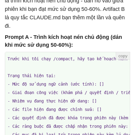
là trình kích hoạt nén chủ động - dán nó vào giữa
phiên khi bạn đạt mức sử dụng 50-60%. Artifact B
là quy tắc CLAUDE.md bạn thêm một lần và quên
đi.
Prompt A - Trình kích hoạt nén chủ động (dán
khi mức sử dụng 50-60%):
Trước khi tôi chạy /compact, hãy tạo kế hoạch nén. Tô
Trạng thái hiện tại:

- Mức độ sử dụng ngữ cảnh (ước tính): []

- Giai đoạn công việc (khám phá / quyết định / triển 
- Nhiệm vụ đang thực hiện dở dang: []

- Các file hiện đang được chỉnh sửa: []

- Các quyết định đã được khóa trong phiên này (kèm lý
- Các ràng buộc đã được chấp nhận trong phiên này: []
- Các mục đã bị loại trừ trong phiên này kèm lý do: [