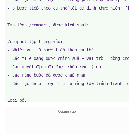
- 3 bước tiếp theo cụ thể tôi dự định thực hiện: []

Tạo lệnh /compact, được kiểm soát:

/compact tập trung vào:

- Nhiệm vụ + 3 bước tiếp theo cụ thể

- Các file đang được chỉnh sửa + vai trò 1 dòng cho m
- Các quyết định đã được khóa kèm lý do

- Các ràng buộc đã được chấp nhận

- Các mục đã bị loại trừ rõ ràng (để tránh tranh luận
Loại bỏ:

- Các nhánh khám phá bị bỏ dở không thành công

- Kết quả đầu ra của công cụ đã bị thay thế

- Dấu vết ngăn xếp đã được giải quyết

- Các lần đọc file dài đối với các file mà chúng ta k