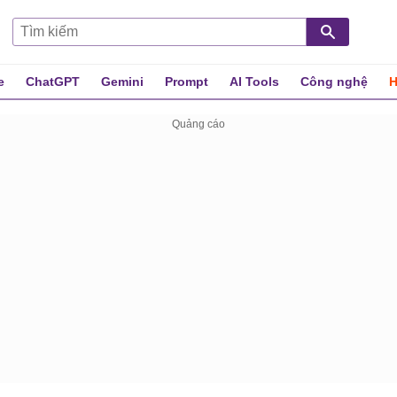
e
ChatGPT
Gemini
Prompt
AI Tools
Công nghệ
H