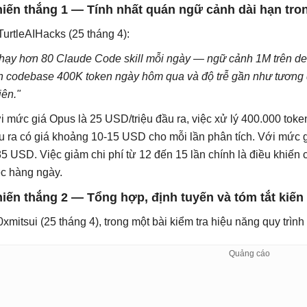
iến thắng 1 — Tính nhất quán ngữ cảnh dài hạn tr
urtleAIHacks (25 tháng 4):
hạy hơn 80 Claude Code skill mỗi ngày — ngữ cảnh 1M trên d
ch codebase 400K token ngày hôm qua và độ trễ gần như tương
iên."
i mức giá Opus là 25 USD/triệu đầu ra, việc xử lý 400.000 toke
u ra có giá khoảng 10-15 USD cho mỗi lần phân tích. Với mức g
85 USD. Việc giảm chi phí từ 12 đến 15 lần chính là điều khiến
ệc hàng ngày.
iến thắng 2 — Tổng hợp, định tuyến và tóm tắt kiến ​
xmitsui (25 tháng 4), trong một bài kiểm tra hiệu năng quy trìn