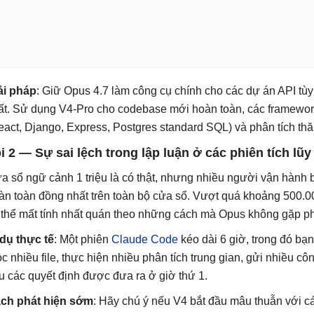
ải pháp
: Giữ Opus 4.7 làm công cụ chính cho các dự án API tùy
ất. Sử dụng V4-Pro cho codebase mới hoàn toàn, các framework
eact, Django, Express, Postgres standard SQL) và phân tích thăm 
i 2 — Sự sai lệch trong lập luận ở các phiên tích lũy 
a sổ ngữ cảnh 1 triệu là có thật, nhưng nhiều người vận hành 
àn toàn đồng nhất trên toàn bộ cửa sổ. Vượt quá khoảng 500.000
 thể mất tính nhất quán theo những cách mà Opus không gặp ph
 dụ thực tế
: Một phiên
Claude Code
kéo dài 6 giờ, trong đó b
ọc nhiều file, thực hiện nhiều phân tích trung gian, gửi nhiều c
u các quyết định được đưa ra ở giờ thứ 1.
ch phát hiện sớm
: Hãy chú ý nếu V4 bắt đầu mâu thuẫn với c