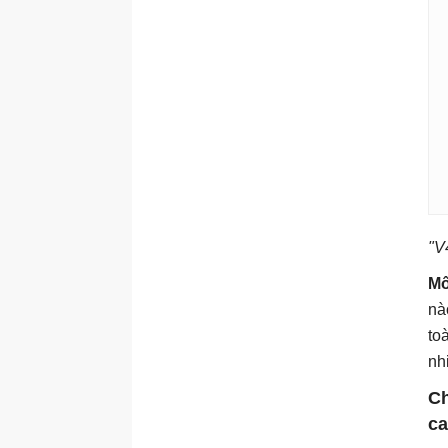
"V
Mô
nà
to
nh
Ch
ca