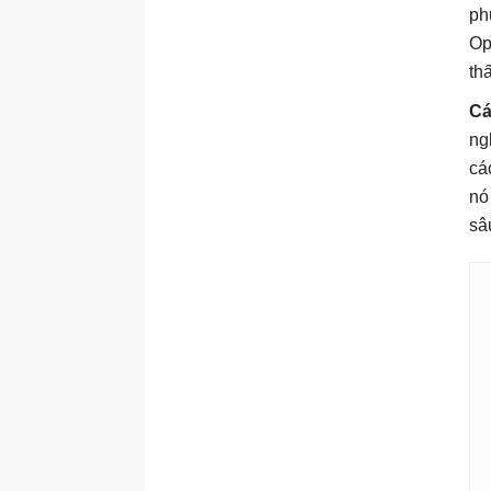
ph
Op
th
Cá
ng
cá
nó
sâ