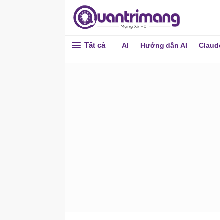
Phiên Claude Code
Làm chủ phiên Claude
Code
Tất cả
AI
Hướng dẫn AI
Claud
Khắc phục câu trả lời sai
trong 10 giây trong phiên
Claude Code
Framework quyết định 5
bước sau mỗi phiên Claude
Code
Nguyên nhân làm quá trình
nén dữ liệu Claude Code
có chất lượng kém (và
cách phòng tránh)
Subagent trong Claude
Code: Phân công công việc
mà không làm ảnh hưởng
đến bối cảnh của bạn
Workflow cho người dùng
Claude Code thành thạo: