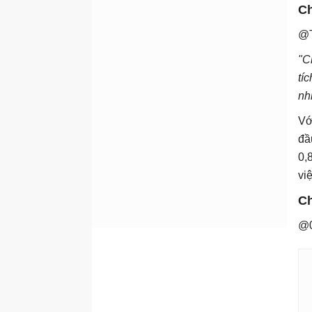
Ch
@T
"C
tí
nh
Vớ
đầ
0,
vi
Ch
@0