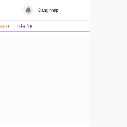
Đăng nhập
ọc IT
Tiện ích