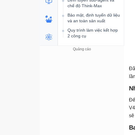
Định tuyến sub-agent và
chế độ Think-Max
Bảo mật, định tuyến dữ liệu
và an toàn sản xuất
Quy trình làm việc kết hợp
2 công cụ
Đâ
lầ
N
Đế
V4
sẽ
B