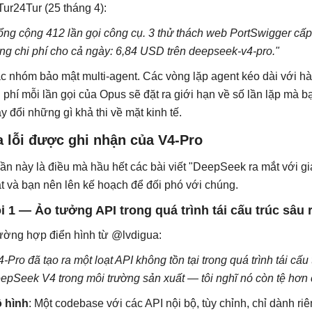
ur24Tur (25 tháng 4):
ổng cộng 412 lần gọi công cụ. 3 thử thách web PortSwigger cấp
ng chi phí cho cả ngày: 6,84 USD trên deepseek-v4-pro."
c nhóm bảo mật multi-agent. Các vòng lặp agent kéo dài với hàn
i phí mỗi lần gọi của Opus sẽ đặt ra giới hạn về số lần lặp mà b
ay đổi những gì khả thi về mặt kinh tế.
a lỗi được ghi nhận của V4-Pro
ần này là điều mà hầu hết các bài viết "DeepSeek ra mắt với giá
ật và bạn nên lên kế hoạch để đối phó với chúng.
i 1 — Ảo tưởng API trong quá trình tái cấu trúc sâu
ường hợp điển hình từ @lvdigua:
4-Pro đã tạo ra một loạt API không tồn tại trong quá trình tái c
epSeek V4 trong môi trường sản xuất — tôi nghĩ nó còn tệ hơn 
 hình
: Một codebase với các API nội bộ, tùy chỉnh, chỉ dành riê