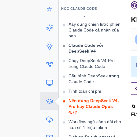
Nhật ký, quy tắc
CLAUDE.md và khả năng
HỌC CLAUDE CODE
mở rộng
K
Xây dựng chiến lược phiên
Claude Code cá nhân của
bạn
Claude Code với
DeepSeek V4
Chạy DeepSeek V4-Pro
trong Claude Code
Cấu hình DeepSeek trong
Claude Code
Tính toán chi phí
Nên dùng DeepSeek V4-
Pro hay Claude Opus
🔄
4.7?
Fl
Workflow ngữ cảnh dài cho
cửa sổ 1 triệu token