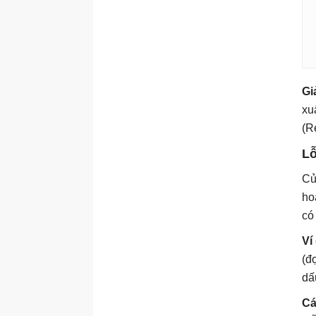
Gi
xu
(R
Lỗ
Cử
ho
có
Ví
(đ
dấ
Cá