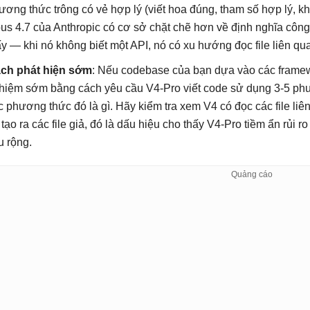
ương thức trông có vẻ hợp lý (viết hoa đúng, tham số hợp lý, kh
us 4.7 của Anthropic có cơ sở chặt chẽ hơn về định nghĩa công 
ấy — khi nó không biết một API, nó có xu hướng đọc file liên quan
ch phát hiện sớm
: Nếu codebase của bạn dựa vào các framew
hiệm sớm bằng cách yêu cầu V4-Pro viết code sử dụng 3-5 phư
c phương thức đó là gì. Hãy kiểm tra xem V4 có đọc các file liê
 tạo ra các file giả, đó là dấu hiệu cho thấy V4-Pro tiềm ẩn rủi
u rộng.