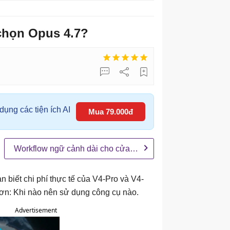
chọn Opus 4.7?
ụng các tiện ích AI
Mua 79.000đ
Workflow ngữ cảnh dài cho cửa sổ 1 triệu token
n biết chi phí thực tế của V4-Pro và V4-
hơn: Khi nào nên sử dụng công cụ nào.
Advertisement