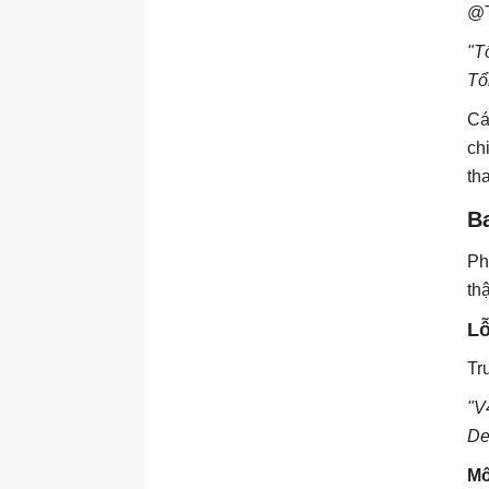
@T
"T
Tổ
Cá
ch
th
B
Ph
th
Lỗ
Tr
"V
De
Mô