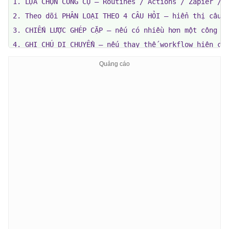
1. LỰA CHỌN CÔNG CỤ — Routines / Actions / Zapier / n
2. Theo dõi PHÂN LOẠI THEO 4 CÂU HỎI — hiển thị câu h
3. CHIẾN LƯỢC GHÉP CẶP — nếu có nhiều hơn một công cụ
4. GHI CHÚ DI CHUYỂN — nếu thay thế workflow hiện có,
5. FLAG HẠN MỨC/ĐỘ TRỄ — nếu việc lựa chọn có rủi ro 
Sau bảng theo từng công việc, hãy cho tôi biết:

6. SƠ ĐỒ NGĂN XẾP MỚI CỦA TÔI — công cụ nào chịu trác
7. 3 CÔNG VIỆC TÔI CHƯA NÊN TỰ ĐỘNG HÓA (gợi ý tiêu c
8. MỘT QUY TRÌNH CẦN TRIỂN KHAI TRONG TUẦN NÀY — công
QUY TẮC CỨNG RẮN:

- Ưu tiên tính xác định hơn lý luận bất cứ khi nào có
- Không sử dụng Routines cho các công việc có độ trễ 
- CRUD + một bước AI = Zapier/n8n với node AI. Chủ yế
- Ghép cặp, không thay thế. Không có gì hiện có bị lo