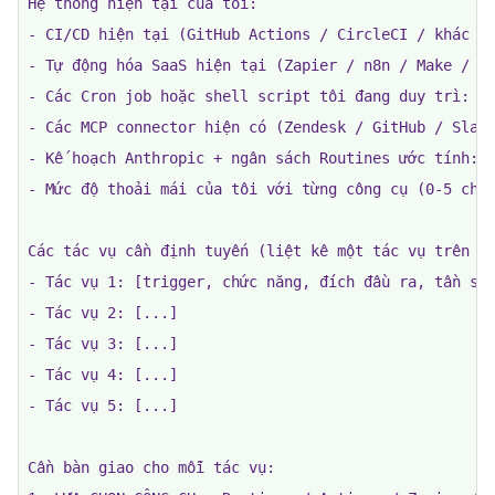
Hệ thống hiện tại của tôi:

- CI/CD hiện tại (GitHub Actions / CircleCI / khác / 
- Tự động hóa SaaS hiện tại (Zapier / n8n / Make / kh
- Các Cron job hoặc shell script tôi đang duy trì: []
- Các MCP connector hiện có (Zendesk / GitHub / Slack
- Kế hoạch Anthropic + ngân sách Routines ước tính: [
- Mức độ thoải mái của tôi với từng công cụ (0-5 cho 
Các tác vụ cần định tuyến (liệt kê một tác vụ trên mỗ
- Tác vụ 1: [trigger, chức năng, đích đầu ra, tần suấ
- Tác vụ 2: [...]

- Tác vụ 3: [...]

- Tác vụ 4: [...]

- Tác vụ 5: [...]

Cần bàn giao cho mỗi tác vụ:
