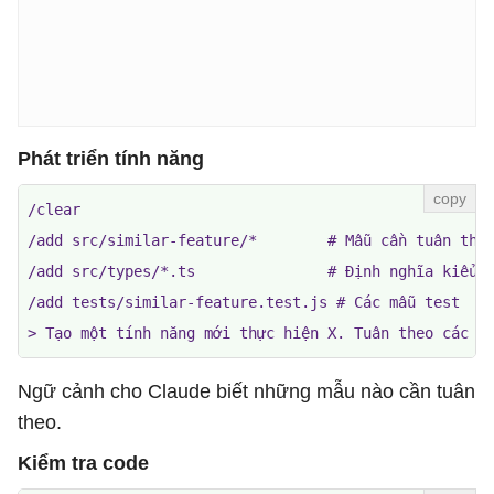
Phát triển tính năng
/clear

/add src/similar-feature/*        # Mẫu cần tuân theo
/add src/types/*.ts               # Định nghĩa kiểu

/add tests/similar-feature.test.js # Các mẫu test

> Tạo một tính năng mới thực hiện X. Tuân theo các m
Ngữ cảnh cho Claude biết những mẫu nào cần tuân
theo.
Kiểm tra code