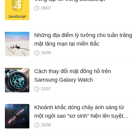
28/07
Những địa điểm lý tưởng cho tuần trăng
mật lãng mạn tại miền Bắc
15/09
Cách thay đổi mặt đồng hồ trên
Samsung Galaxy Watch
21/07
Khoảnh khắc dòng chảy ánh sáng từ
một ngôi sao “sơ sinh” hiện lên tuyệt
đẹp trong con mắt của kính thiên văn
20/09
10 tỷ USD