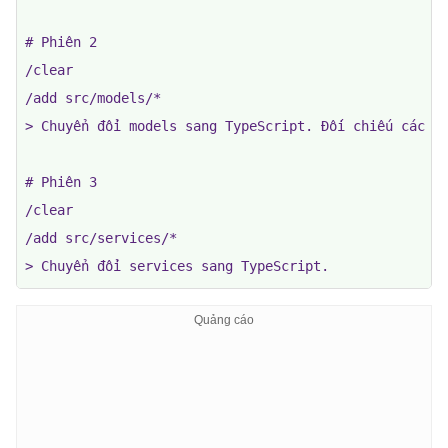
# Phiên 2

/clear

/add src/models/*

> Chuyển đổi models sang TypeScript. Đối chiếu các mẫ
# Phiên 3

/clear

/add src/services/*

> Chuyển đổi services sang TypeScript.