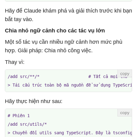
Hãy để Claude khám phá và giải thích trước khi bạn
bắt tay vào.
Chia nhỏ ngữ cảnh cho các tác vụ lớn
Một số tác vụ cần nhiều ngữ cảnh hơn mức phù
hợp. Giải pháp: Chia nhỏ công việc.
Thay vì:
/add src/**/*                    # Tất cả mọi thứ - q
> Tái cấu trúc toàn bộ mã nguồn để sử dụng TypeScrip
Hãy thực hiện như sau:
# Phiên 1

/add src/utils/*

> Chuyển đổi utils sang TypeScript. Đây là tsconfig c