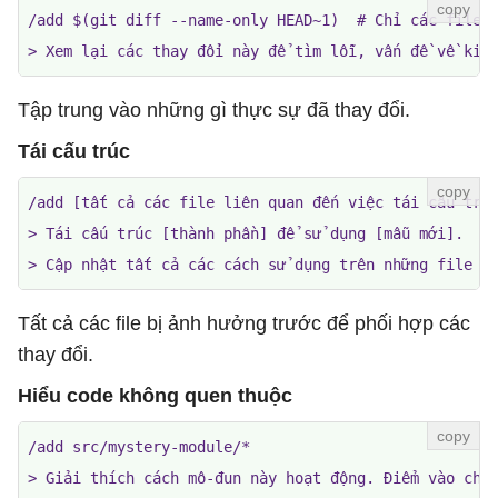
/add $(git diff --name-only HEAD~1)  # Chỉ các file đ
> Xem lại các thay đổi này để tìm lỗi, vấn đề về kiể
Tập trung vào những gì thực sự đã thay đổi.
Tái cấu trúc
/add [tất cả các file liên quan đến việc tái cấu trúc
> Tái cấu trúc [thành phần] để sử dụng [mẫu mới].

> Cập nhật tất cả các cách sử dụng trên những file n
Tất cả các file bị ảnh hưởng trước để phối hợp các
thay đổi.
Hiểu code không quen thuộc
/add src/mystery-module/*

> Giải thích cách mô-đun này hoạt động. Điểm vào chí