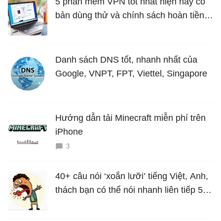
5 phần mềm VPN tốt nhất hiện nay có
bản dùng thử và chính sách hoàn tiền
miễn phí
Danh sách DNS tốt, nhanh nhất của
Google, VNPT, FPT, Viettel, Singapore
Hướng dẫn tải Minecraft miễn phí trên
iPhone
3
40+ câu nói ‘xoắn lưỡi’ tiếng Việt, Anh,
thách bạn có thể nói nhanh liên tiếp 5
lần mà vẫn trôi chảy