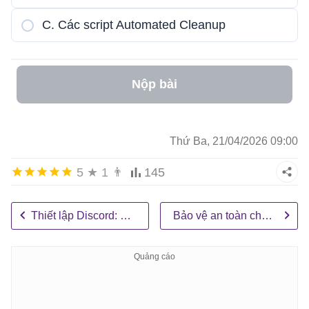
C. Các script Automated Cleanup
Nộp bài
Thứ Ba, 21/04/2026 09:00
5
★
1
👨
145
Thiết lập Discord: Các kênh cho nhóm
Bảo vệ an toàn cho code của bạn: Bảo mật và quyền hạn