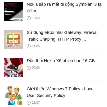
Nokia sắp ra mắt di động Symbian^3 tại
CTIA
18/03
Sử dụng eBox như Gateway: Firewall,
Traffic Shaping, HTTP Proxy ...
14/06
Đồn thổi Nokia X6 phiên bản 16 GB
09/09
Giới thiệu Windows 7 Policy - Local
User Security Policy
26/07