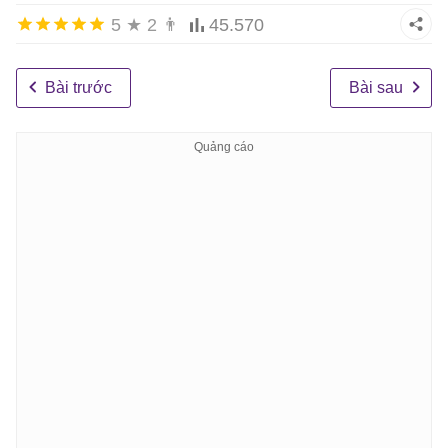
5
★
2
👨
45.570
Bài trước
Bài sau