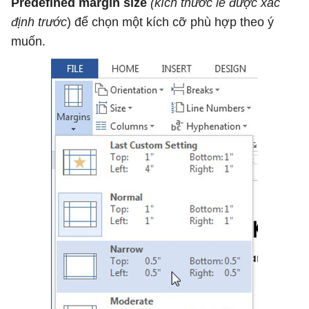
Predefined margin size
(
kích thước lề được xác
định trước
)
để
chọn một kích cỡ phù hợp theo ý
muốn.