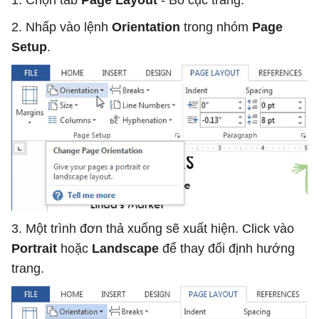
1. Chọn tab
Page Layout
- Bố cục trang.
2. Nhấp vào lệnh
Orientation
trong nhóm
Page
Setup
.
3. Một trình đơn thả xuống sẽ xuất hiện. Click vào
Portrait
hoặc
Landscape
để thay đổi định hướng
trang.