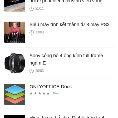
được phát hiện bởi Kính viễn vọng
Không gian Hubble
21/11
Siêu máy tính kết thành từ 8 máy PS3
13/03
Sony công bố 4 ống kính full-frame
ngàm E
10/03
ONLYOFFICE Docs
Hiện đã có thể chơi Diablo trên trình