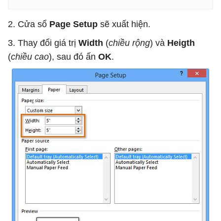
2. Cửa sổ
Page Setup
sẽ xuất hiện.
3. Thay đổi giá trị
Width
(
chiều rộng
) và
Heigth
(
chiều cao
), sau đó ấn
OK
.