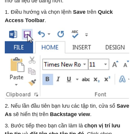
mở tài liệu dễ dàng hơn.
1. Điều hướng và chọn lệnh
Save
trên
Quick
Access Toolbar
.
2. Nếu lần đầu tiên bạn lưu các tập tin, cửa sổ
Save
As
sẽ hiển thị trên
Backstage view
.
3. Bước tiếp theo bạn cần làm là
chọn vị trí lưu
tập tin
và
đặt tên cho tập tin đó
. Click chọn