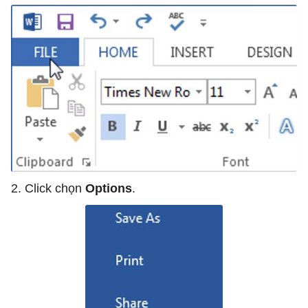
2. Click chọn
Options
.