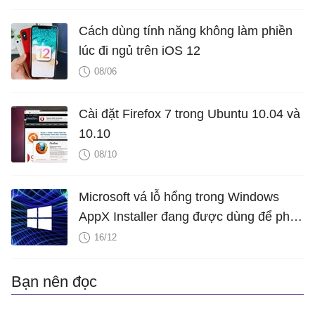
Cách dùng tính năng không làm phiền
lúc đi ngủ trên iOS 12
08/06
Cài đặt Firefox 7 trong Ubuntu 10.04 và
10.10
08/10
Microsoft vá lỗ hổng trong Windows
AppX Installer đang được dùng để phát
tán mã độc Emotet
16/12
Bạn nên đọc