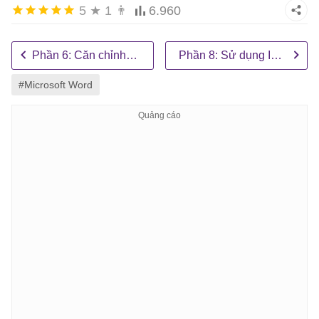
5
★
1
👨
6.960
Phần 6: Căn chỉnh bố cục trang
Phần 8: Sử dụng Indents và Tabs
#Microsoft Word