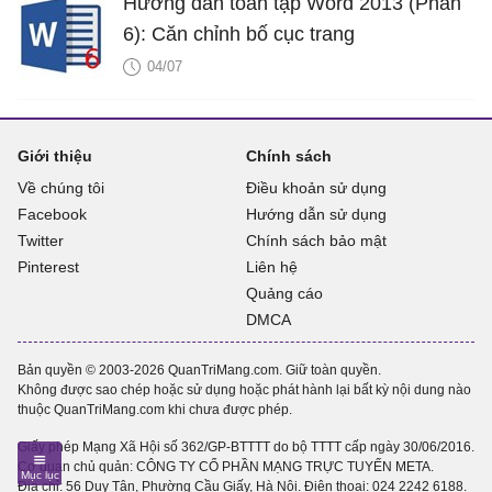
Hướng dẫn toàn tập Word 2013 (Phần
6): Căn chỉnh bố cục trang
04/07
Giới thiệu
Chính sách
Về chúng tôi
Điều khoản sử dụng
Facebook
Hướng dẫn sử dụng
Twitter
Chính sách bảo mật
Pinterest
Liên hệ
Quảng cáo
DMCA
Bản quyền © 2003-2026 QuanTriMang.com. Giữ toàn quyền.
Không được sao chép hoặc sử dụng hoặc phát hành lại bất kỳ nội dung nào
thuộc QuanTriMang.com khi chưa được phép.
Giấy phép Mạng Xã Hội số 362/GP-BTTTT do bộ TTTT cấp ngày 30/06/2016.
Cơ quan chủ quản: CÔNG TY CỔ PHẦN MẠNG TRỰC TUYẾN META.
Địa chỉ: 56 Duy Tân, Phường Cầu Giấy, Hà Nội. Điện thoại:
024 2242 6188
.