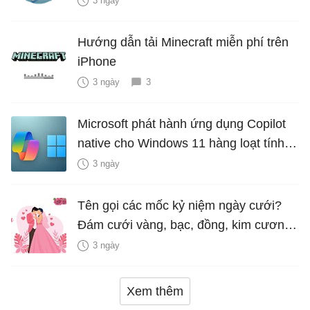
3 ngày
Hướng dẫn tải Minecraft miễn phí trên
iPhone
3 ngày
3
Microsoft phát hành ứng dụng Copilot
native cho Windows 11 hàng loạt tính
năng mới Hữu Ích
3 ngày
Tên gọi các mốc kỷ niệm ngày cưới?
Đám cưới vàng, bạc, đồng, kim cương
là bao nhiêu năm?
3 ngày
Xem thêm