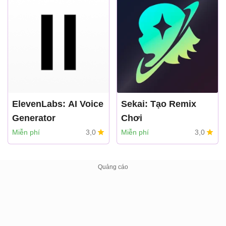
ElevenLabs: AI Voice
Sekai: Tạo Remix
Generator
Chơi
Eleven Labs INC
sekai
Miễn phí
3,0
Miễn phí
3,0