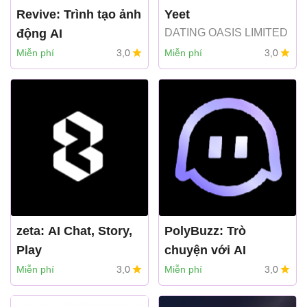
Revive: Trình tạo ảnh
Yeet
động AI
DATING OASIS LIMITED
REFACEAI LIMITED
Miễn phí
3,0
Miễn phí
3,0
zeta: AI Chat, Story,
PolyBuzz: Trò
Play
chuyện với AI
CLOUD WHALE
Miễn phí
3,0
Miễn phí
3,0
INTERACTIVE
TECHNOLOGY LLC