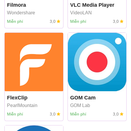
Filmora
VLC Media Player
Wondershare
VideoLAN
Miễn phí
3,0
Miễn phí
3,0
FlexClip
GOM Cam
PearlMountain
GOM Lab
Miễn phí
3,0
Miễn phí
3,0